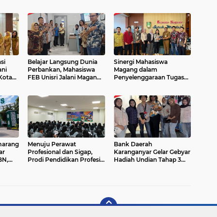
si
Belajar Langsung Dunia
Sinergi Mahasiswa
ani
Perbankan, Mahasiswa
Magang dalam
Kota
FEB Unisri Jalani Magang
Penyelenggaraan Tugas
di BRI Unit Pasar
Pelayanan Masyarakat
trasi
Kembang
dan Front Office
Kecamatan Banjarsari
Surakarta
marang
Menuju Perawat
Bank Daerah
ar
Profesional dan Sigap,
Karanganyar Gelar Gebyar
BN,
Prodi Pendidikan Profesi
Hadiah Undian Tahap 3
an
Ners Unimus
Tabungan dan Kredit BDK
Selenggarakan BTCLS 118
Dahsyat Karanganyar
Video
jemen