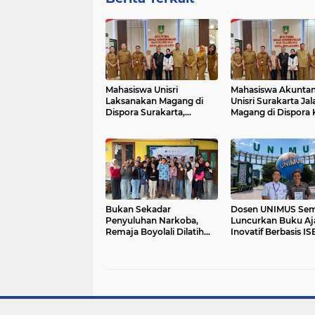
Mahasiswa Unisri
Mahasiswa Akuntan
Laksanakan Magang di
Unisri Surakarta Jal
Dispora Surakarta,
Magang di Dispora 
Dukung Efisiensi
Surakarta, Perkuat
Administrasi Publik
Kompetensi Adminis
Layanan Publik
Bukan Sekadar
Dosen UNIMUS Se
Penyuluhan Narkoba,
Luncurkan Buku Aj
Remaja Boyolali Dilatih
Inovatif Berbasis IS
Menjadi Tempat Curhat
Hadirkan Pendekat
yang Aman bagi
Baru Pengendalian
Temannya
Hipertensi melalui 
Edukasi dan Mana
Stres