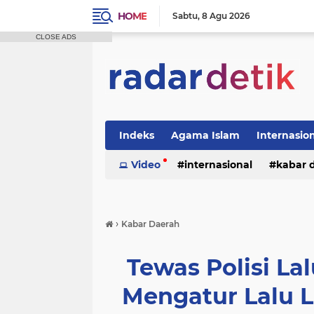
HOME
Sabtu
8 Agu 2026
CLOSE ADS
Indeks
Agama Islam
Internasio
Politik
Video
Tutorial
internasional
kabar 
›
Kabar Daerah
Tewas Polisi Lal
Mengatur Lalu L