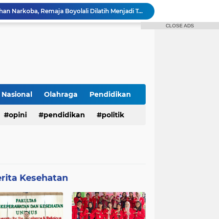
Bukan Sekadar Penyuluhan Narkoba, Remaja Boyolali Dilatih Menjadi Tempat Curhat yang Aman bagi Temannya
Mahasiswa Keperawatan UNIMUS Semarang Luncurkan SLEEP-7, Model Keperawatan Digital Hibrida Berbasis Riset untuk Tingkatkan Kualitas Tidur Pasien Hipertensi
CLOSE ADS
Pekarangan Sempit Jadi Lumbung Pangan, Dosen UNJAYA Dorong Perempuan Bangun Ketahanan Pangan Keluarga Lewat Vertikultur
Dukung SDGs 04 dan 17 Tim PIM-UNS Bekerja Sama dengan Perma UTLLN Jepang Mengadakan Webinar Seri 2 guna Pembekalan Keselamatan Kerja dan Digital Safety Pekerja Migran Indonesia di Jepang
Dosen UNIMUS Semarang Luncurkan Buku Ajar Inovatif Berbasis ISBN, Hadirkan Pendekatan Baru Pengendalian Hipertensi melalui Video Edukasi dan Manajemen Stres
Kolaborasi PIM SV UNS dan Perma UT LLN Jepang: Sukses Mengadakan Pelatihan Webinar Seri 1
n 7 - Sederhana
Dosen Spesialis Medikal Bedah UNIMUS Semarang Rilis Inovasi Buku Saku Digital SMART-HTN, Inovasi Baru Tingkatkan Kepatuhan Pasien Hipertensi
Nasional
Olahraga
Pendidikan
r Tidak Masuk Neraka Sebelum Mati
opini
pendidikan
politik
Pembukaan KKN Kolaboratif Tahun 2026 di Desa Bantaragung: Wujud Sinergi Perguruan Tinggi dalam Pemberdayaan Masyarakat
rita Kesehatan