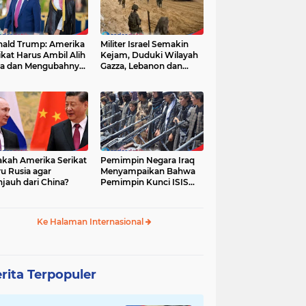
ald Trump: Amerika
Militer Israel Semakin
ikat Harus Ambil Alih
Kejam, Duduki Wilayah
a dan Mengubahnya
Gazza, Lebanon dan
i Zona Kebebasan
Suriah Tanpa Batas
Waktu
akah Amerika Serikat
Pemimpin Negara Iraq
u Rusia agar
Menyampaikan Bahwa
jauh dari China?
Pemimpin Kunci ISIS
Telah Tewas
Ke Halaman Internasional
rita Terpopuler