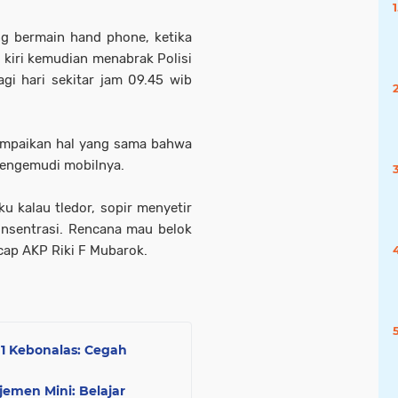
g bermain hand phone, ketika
 kiri kemudian menabrak Polisi
agi hari sekitar jam 09.45 wib
ampaikan hal yang sama bahwa
 mengemudi mobilnya.
 kalau tledor, sopir menyetir
onsentrasi. Rencana mau belok
Ucap AKP Riki F Mubarok.
i 1 Kebonalas: Cegah
emen Mini: Belajar