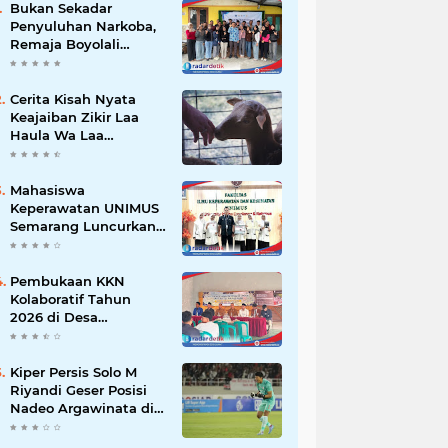
Bukan Sekadar
Penyuluhan Narkoba,
Remaja Boyolali
Dilatih Menjadi
Tempat Curhat yang
Aman bagi Temannya
Cerita Kisah Nyata
Keajaiban Zikir Laa
Haula Wa Laa
Quwwata Illa Billah,
Selamat dan
Membawa Ratusan
Mahasiswa
Kambing
Keperawatan UNIMUS
Semarang Luncurkan
SLEEP-7, Model
Keperawatan Digital
Hibrida Berbasis Riset
Pembukaan KKN
untuk Tingkatkan
Kolaboratif Tahun
Kualitas Tidur Pasien
2026 di Desa
Hipertensi
Bantaragung: Wujud
Sinergi Perguruan
Tinggi dalam
Kiper Persis Solo M
Pemberdayaan
Riyandi Geser Posisi
Masyarakat
Nadeo Argawinata di
Sektor Penjaga
Gawang Timnas