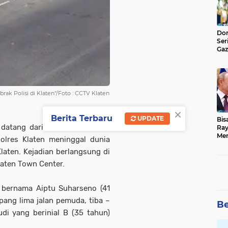
Don
Ser
Gaz
Jad
k Polisi di Klaten"/Foto : CCTV Klaten
×
Berita Terbaru
UPDATE
Bis
datang dari kota Klaten Jawa
Ray
Men
Polres Klaten meninggal dunia
Klaten. Kejadian berlangsung di
laten Town Center.
as bernama Aiptu Suharseno (41
pang lima jalan pemuda, tiba –
Be
di yang berinial B (35 tahun)