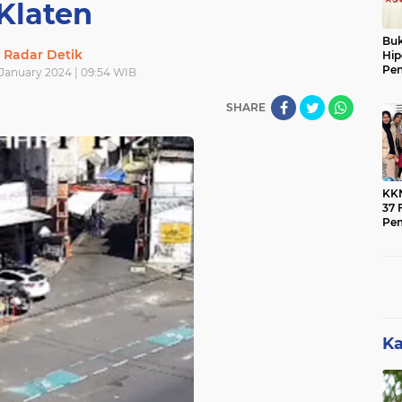
Klaten
Buk
Radar Detik
Hip
Pen
 January 2024 | 09:54 WIB
Ber
SHARE
KK
37 F
Pe
Men
Mas
Ban
Pen
Ka