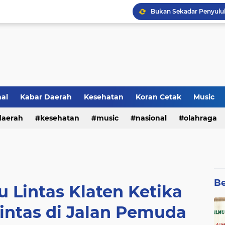
Lirik Lagu Baru Sheila O
nal
Kabar Daerah
Kesehatan
Koran Cetak
Music
Kultum Ramadhan : Aga
daerah
kesehatan
music
nasional
olahraga
Be
u Lintas Klaten Ketika
intas di Jalan Pemuda