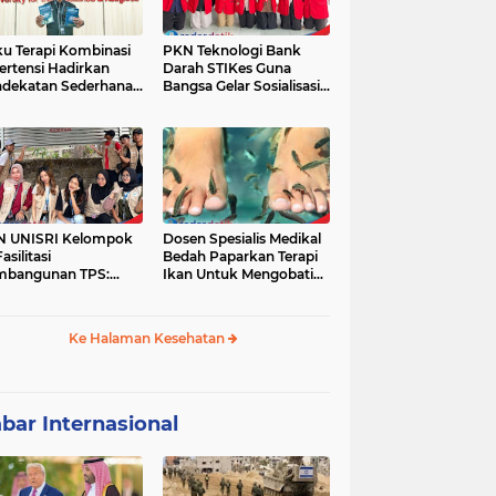
u Terapi Kombinasi
PKN Teknologi Bank
ertensi Hadirkan
Darah STIKes Guna
dekatan Sederhana
Bangsa Gelar Sosialisasi
basis Bukti
Kesehatan dan
Pemeriksaan Gratis bagi
Warga Dusun Petung
Kepuharjo,
Cangkringan, Sleman
N UNISRI Kelompok
Dosen Spesialis Medikal
asilitasi
Bedah Paparkan Terapi
mbangunan TPS:
Ikan Untuk Mengobati
dukung Inisiatif
Psoriasis
yarakat Krajan
yuaeng dalam
Ke Halaman Kesehatan
gelolaan Sampah
bar Internasional