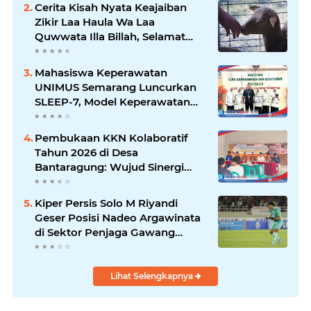
Cerita Kisah Nyata Keajaiban
Zikir Laa Haula Wa Laa
Quwwata Illa Billah, Selamat
dan Membawa Ratusan
Kambing
Mahasiswa Keperawatan
UNIMUS Semarang Luncurkan
SLEEP-7, Model Keperawatan
Digital Hibrida Berbasis Riset
untuk Tingkatkan Kualitas Tidur
Pembukaan KKN Kolaboratif
Pasien Hipertensi
Tahun 2026 di Desa
Bantaragung: Wujud Sinergi
Perguruan Tinggi dalam
Pemberdayaan Masyarakat
Kiper Persis Solo M Riyandi
Geser Posisi Nadeo Argawinata
di Sektor Penjaga Gawang
Timnas Indonesia
Lihat Selengkapnya