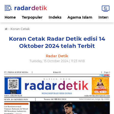
Home
Terpopuler
Indeks
Agama Islam
Internas
›
Koran Cetak
Koran Cetak Radar Detik edisi 14
Oktober 2024 telah Terbit
Radar Detik
Tuesday, 15 October 2024 | 11:23 WIB