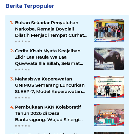
Berita Terpopuler
Bukan Sekadar Penyuluhan
Narkoba, Remaja Boyolali
Dilatih Menjadi Tempat Curhat
yang Aman bagi Temannya
Cerita Kisah Nyata Keajaiban
Zikir Laa Haula Wa Laa
Quwwata Illa Billah, Selamat
dan Membawa Ratusan
Kambing
Mahasiswa Keperawatan
UNIMUS Semarang Luncurkan
SLEEP-7, Model Keperawatan
Digital Hibrida Berbasis Riset
untuk Tingkatkan Kualitas Tidur
Pembukaan KKN Kolaboratif
Pasien Hipertensi
Tahun 2026 di Desa
Bantaragung: Wujud Sinergi
Perguruan Tinggi dalam
Pemberdayaan Masyarakat