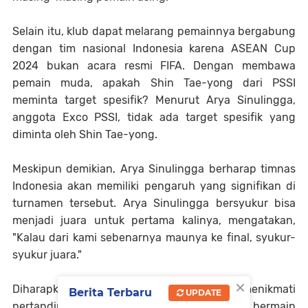
Selain itu, klub dapat melarang pemainnya bergabung
dengan tim nasional Indonesia karena ASEAN Cup
2024 bukan acara resmi FIFA. Dengan membawa
pemain muda, apakah Shin Tae-yong dari PSSI
meminta target spesifik? Menurut Arya Sinulingga,
anggota Exco PSSI, tidak ada target spesifik yang
diminta oleh Shin Tae-yong.
Meskipun demikian, Arya Sinulingga berharap timnas
Indonesia akan memiliki pengaruh yang signifikan di
turnamen tersebut. Arya Sinulingga bersyukur bisa
menjadi juara untuk pertama kalinya, mengatakan,
"Kalau dari kami sebenarnya maunya ke final, syukur-
syukur juara."
×
Diharapkan para pemain muda itu bisa menikmati
Berita Terbaru
UPDATE
pertandingan dan mendapatkan jam terbang bermain