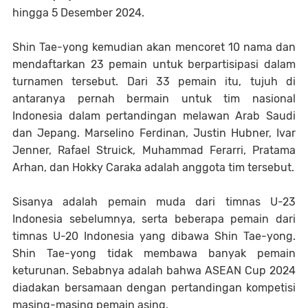
hingga 5 Desember 2024.
Shin Tae-yong kemudian akan mencoret 10 nama dan
mendaftarkan 23 pemain untuk berpartisipasi dalam
turnamen tersebut. Dari 33 pemain itu, tujuh di
antaranya pernah bermain untuk tim nasional
Indonesia dalam pertandingan melawan Arab Saudi
dan Jepang. Marselino Ferdinan, Justin Hubner, Ivar
Jenner, Rafael Struick, Muhammad Ferarri, Pratama
Arhan, dan Hokky Caraka adalah anggota tim tersebut.
Sisanya adalah pemain muda dari timnas U-23
Indonesia sebelumnya, serta beberapa pemain dari
timnas U-20 Indonesia yang dibawa Shin Tae-yong.
Shin Tae-yong tidak membawa banyak pemain
keturunan. Sebabnya adalah bahwa ASEAN Cup 2024
diadakan bersamaan dengan pertandingan kompetisi
masing-masing pemain asing.