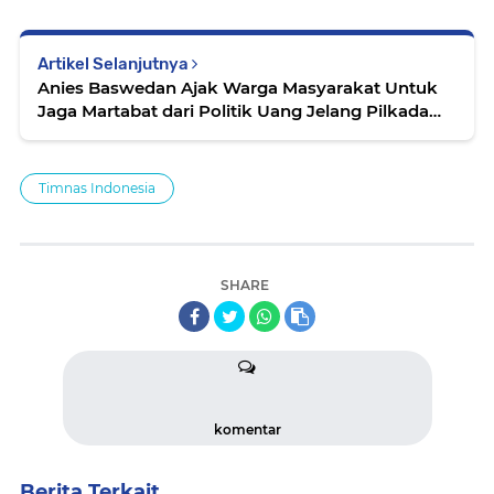
Artikel Selanjutnya
Anies Baswedan Ajak Warga Masyarakat Untuk
Jaga Martabat dari Politik Uang Jelang Pilkada
Serentak
Timnas Indonesia
SHARE
komentar
Berita Terkait