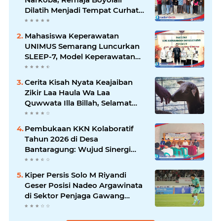
Dilatih Menjadi Tempat Curhat
yang Aman bagi Temannya
Mahasiswa Keperawatan
UNIMUS Semarang Luncurkan
SLEEP-7, Model Keperawatan
Digital Hibrida Berbasis Riset
untuk Tingkatkan Kualitas Tidur
Cerita Kisah Nyata Keajaiban
Pasien Hipertensi
Zikir Laa Haula Wa Laa
Quwwata Illa Billah, Selamat
dan Membawa Ratusan
Kambing
Pembukaan KKN Kolaboratif
Tahun 2026 di Desa
Bantaragung: Wujud Sinergi
Perguruan Tinggi dalam
Pemberdayaan Masyarakat
Kiper Persis Solo M Riyandi
Geser Posisi Nadeo Argawinata
di Sektor Penjaga Gawang
Timnas Indonesia