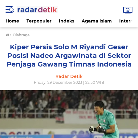
Home
Terpopuler
Indeks
Agama Islam
Internas
›
Olahraga
Kiper Persis Solo M Riyandi Geser
Posisi Nadeo Argawinata di Sektor
Penjaga Gawang Timnas Indonesia
Radar Detik
Friday, 29 December 2023 | 22:50 WIB