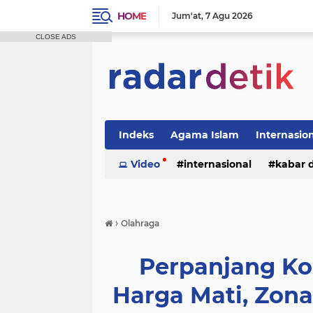
HOME
Jum'at
7 Agu 2026
CLOSE ADS
Indeks
Agama Islam
Internasio
Politik
Video
Tutorial
internasional
kabar 
›
Olahraga
Perpanjang Kon
Harga Mati, Zon