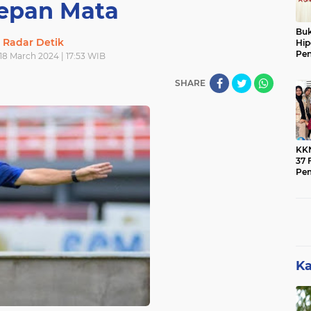
Depan Mata
Buk
Radar Detik
Hip
Pen
18 March 2024 | 17:53 WIB
Ber
SHARE
KK
37 F
Pe
Men
Mas
Ban
Pen
Ka