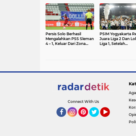
Star Berhadapan Dengan
Jakarta
Manchester United
Persis Solo Berhasil
PSIM Yogyakarta R
Mengalahkan PSS Sleman
Juara Liga 2 Dan Lo
4 – 1, Keluar Dari Zona
Liga 1, Setelah
Degradasi
Mengalahkan
Bhayangkara FC di
Kandang Persis Sol
Kat
Aga
Kes
Connect With Us
Kor
Opi
Facebook
Instagram
Pinterest
Twitter
YouTube
Poli