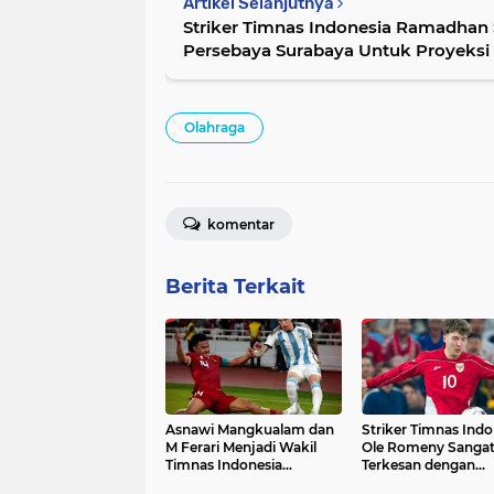
Artikel Selanjutnya
Striker Timnas Indonesia Ramadhan 
Persebaya Surabaya Untuk Proyeksi
Olahraga
komentar
Berita Terkait
Asnawi Mangkualam dan
Striker Timnas Indo
M Ferari Menjadi Wakil
Ole Romeny Sanga
Timnas Indonesia
Terkesan dengan
Bergabung ASEAN All
Atmosfer Stadion 