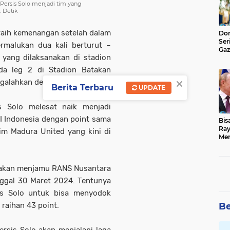
 Persis Solo menjadi tim yang
: Detik
raih kemenangan setelah dalam
Don
Ser
rmalukan dua kali berturut –
Gaz
 yang dilaksanakan di stadion
Jad
a leg 2 di Stadion Batakan
×
galahkan dengan skor 2 – 0.
Berita Terbaru
UPDATE
s Solo melesat naik menjadi
I Indonesia dengan point sama
Bis
Ray
im Madura United yang kini di
Men
o akan menjamu RANS Nusantara
nggal 30 Maret 2024. Tentunya
is Solo untuk bisa menyodok
n raihan 43 point.
Be