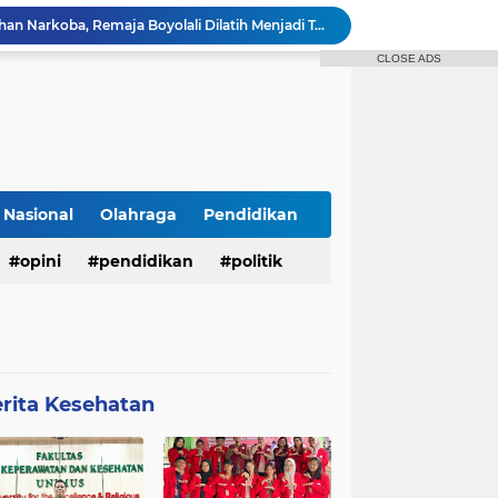
Bukan Sekadar Penyuluhan Narkoba, Remaja Boyolali Dilatih Menjadi Tempat Curhat yang Aman bagi Temannya
Mahasiswa Keperawatan UNIMUS Semarang Luncurkan SLEEP-7, Model Keperawatan Digital Hibrida Berbasis Riset untuk Tingkatkan Kualitas Tidur Pasien Hipertensi
CLOSE ADS
Pekarangan Sempit Jadi Lumbung Pangan, Dosen UNJAYA Dorong Perempuan Bangun Ketahanan Pangan Keluarga Lewat Vertikultur
Dukung SDGs 04 dan 17 Tim PIM-UNS Bekerja Sama dengan Perma UTLLN Jepang Mengadakan Webinar Seri 2 guna Pembekalan Keselamatan Kerja dan Digital Safety Pekerja Migran Indonesia di Jepang
Dosen UNIMUS Semarang Luncurkan Buku Ajar Inovatif Berbasis ISBN, Hadirkan Pendekatan Baru Pengendalian Hipertensi melalui Video Edukasi dan Manajemen Stres
Kolaborasi PIM SV UNS dan Perma UT LLN Jepang: Sukses Mengadakan Pelatihan Webinar Seri 1
n 7 - Sederhana
Dosen Spesialis Medikal Bedah UNIMUS Semarang Rilis Inovasi Buku Saku Digital SMART-HTN, Inovasi Baru Tingkatkan Kepatuhan Pasien Hipertensi
Nasional
Olahraga
Pendidikan
r Tidak Masuk Neraka Sebelum Mati
opini
pendidikan
politik
Pembukaan KKN Kolaboratif Tahun 2026 di Desa Bantaragung: Wujud Sinergi Perguruan Tinggi dalam Pemberdayaan Masyarakat
rita Kesehatan