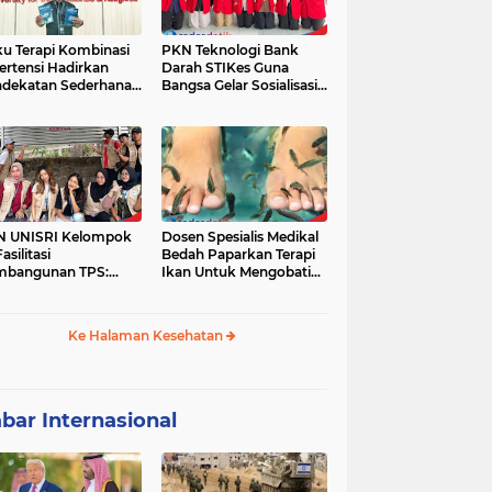
u Terapi Kombinasi
PKN Teknologi Bank
ertensi Hadirkan
Darah STIKes Guna
dekatan Sederhana
Bangsa Gelar Sosialisasi
basis Bukti
Kesehatan dan
Pemeriksaan Gratis bagi
Warga Dusun Petung
Kepuharjo,
Cangkringan, Sleman
N UNISRI Kelompok
Dosen Spesialis Medikal
asilitasi
Bedah Paparkan Terapi
mbangunan TPS:
Ikan Untuk Mengobati
dukung Inisiatif
Psoriasis
yarakat Krajan
yuaeng dalam
Ke Halaman Kesehatan
gelolaan Sampah
bar Internasional