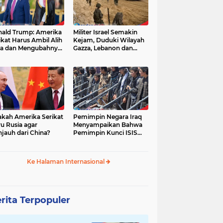
ald Trump: Amerika
Militer Israel Semakin
ikat Harus Ambil Alih
Kejam, Duduki Wilayah
a dan Mengubahnya
Gazza, Lebanon dan
i Zona Kebebasan
Suriah Tanpa Batas
Waktu
akah Amerika Serikat
Pemimpin Negara Iraq
u Rusia agar
Menyampaikan Bahwa
jauh dari China?
Pemimpin Kunci ISIS
Telah Tewas
Ke Halaman Internasional
rita Terpopuler