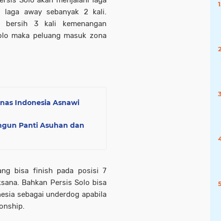
ersis Solo akan menjalani laga
 laga away sebanyak 2 kali.
u bersih 3 kali kemenangan
Solo maka peluang masuk zona
mnas Indonesia Asnawi
ngun Panti Asuhan dan
ng bisa finish pada posisi 7
sana. Bahkan Persis Solo bisa
nesia sebagai underdog apabila
onship.