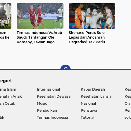
esmi
Timnas Indonesia Vs Arab
Skenario Persis Solo
los ke
Saudi: Tantangan Ole
Lepas dari Ancaman
Romeny, Lawan Jago
Degradasi, Tak Perlu
Pancing Emosi
Menang Lawan Dewa
United dan Persib
o
egori
ma Islam
Internasional
Kabar Daerah
Kes
ehatan Anak
Kesehatan Dewasa
Kesehatan Lansia
Kes
an Cetak
Music
Nasional
Ola
ni
Pendidikan
Peristiwa
Per
tik
Timnas Indonesia
Tutorial
sol