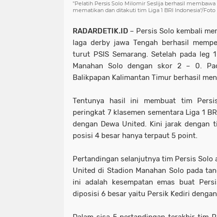
"Pelatih Persis Solo Milomir Seslija berhasil membawa
mematikan dan ditakuti tim Liga 1 BRI Indonesia"/Foto 
RADARDETIK.ID
– Persis Solo kembali me
laga derby jawa Tengah berhasil mempe
turut PSIS Semarang. Setelah pada leg 1
Manahan Solo dengan skor 2 – 0. Pad
Balikpapan Kalimantan Timur berhasil men
Tentunya hasil ini membuat tim Persi
peringkat 7 klasemen sementara Liga 1 BR
dengan Dewa United. Kini jarak dengan t
posisi 4 besar hanya terpaut 5 point.
Pertandingan selanjutnya tim Persis Sol
United di Stadion Manahan Solo pada ta
ini adalah kesempatan emas buat Pers
diposisi 6 besar yaitu Persik Kediri denga