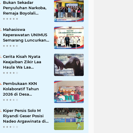
Bukan Sekadar
Penyuluhan Narkoba,
Remaja Boyolali
Dilatih Menjadi
Tempat Curhat yang
Aman bagi Temannya
Mahasiswa
Keperawatan UNIMUS
Semarang Luncurkan
SLEEP-7, Model
Keperawatan Digital
Hibrida Berbasis Riset
Cerita Kisah Nyata
untuk Tingkatkan
Keajaiban Zikir Laa
Kualitas Tidur Pasien
Haula Wa Laa
Hipertensi
Quwwata Illa Billah,
Selamat dan
Membawa Ratusan
Pembukaan KKN
Kambing
Kolaboratif Tahun
2026 di Desa
Bantaragung: Wujud
Sinergi Perguruan
Tinggi dalam
Kiper Persis Solo M
Pemberdayaan
Riyandi Geser Posisi
Masyarakat
Nadeo Argawinata di
Sektor Penjaga
Gawang Timnas