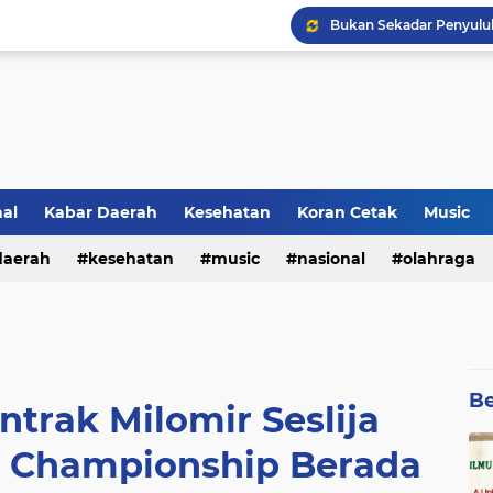
Lirik Lagu Baru Sheila O
nal
Kabar Daerah
Kesehatan
Koran Cetak
Music
Kultum Ramadhan : Aga
daerah
kesehatan
music
nasional
olahraga
Be
trak Milomir Seslija
a Championship Berada