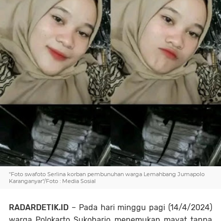
"Foto swafoto Serlina korban pembunuhan warga Lemahbang Jumapolo
Karanganyar"/Foto : Media Sosial
RADARDETIK.ID
– Pada hari minggu pagi (14/4/2024)
warga Polokarto Sukoharjo menemukan mayat tanpa