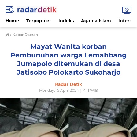
Home
Terpopuler
Indeks
Agama Islam
Internas
›
Kabar Daerah
Mayat Wanita korban
Pembunuhan warga Lemahbang
Jumapolo ditemukan di desa
Jatisobo Polokarto Sukoharjo
Radar Detik
Monday, 15 April 2024 | 14:11 WIB