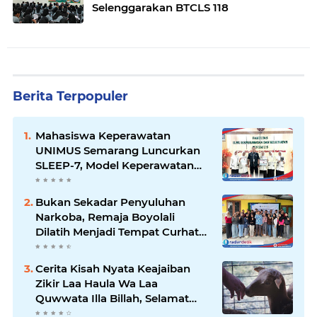
Selenggarakan BTCLS 118
Berita Terpopuler
Mahasiswa Keperawatan
UNIMUS Semarang Luncurkan
SLEEP-7, Model Keperawatan
Digital Hibrida Berbasis Riset
untuk Tingkatkan Kualitas Tidur
Bukan Sekadar Penyuluhan
Pasien Hipertensi
Narkoba, Remaja Boyolali
Dilatih Menjadi Tempat Curhat
yang Aman bagi Temannya
Cerita Kisah Nyata Keajaiban
Zikir Laa Haula Wa Laa
Quwwata Illa Billah, Selamat
dan Membawa Ratusan