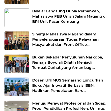
Administrasi Layanan Publik
Belajar Langsung Dunia Perbankan,
Mahasiswa FEB Unisri Jalani Magang di
BRI Unit Pasar Kembang
Sinergi Mahasiswa Magang dalam
Penyelenggaraan Tugas Pelayanan
Masyarakat dan Front Office
Kecamatan Banjarsari Surakarta
Bukan Sekadar Penyuluhan Narkoba,
Remaja Boyolali Dilatih Menjadi
Tempat Curhat yang Aman bagi
Temannya
Dosen UNIMUS Semarang Luncurkan
Buku Ajar Inovatif Berbasis ISBN,
Hadirkan Pendekatan Baru
Pengendalian Hipertensi melalui Video
Edukasi dan Manajemen Stres
Menuju Perawat Profesional dan Sigap,
Prodi Pendidikan Profesi Ners Unimus