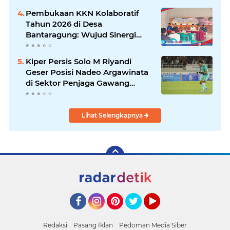
Kambing
Pembukaan KKN Kolaboratif
Tahun 2026 di Desa
Bantaragung: Wujud Sinergi
Perguruan Tinggi dalam
Pemberdayaan Masyarakat
Kiper Persis Solo M Riyandi
Geser Posisi Nadeo Argawinata
di Sektor Penjaga Gawang
Timnas Indonesia
Lihat Selengkapnya
Facebook
Instagram
Pinterest
Twitter
YouTube
Redaksi
Pasang Iklan
Pedoman Media Siber