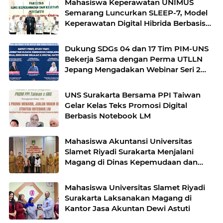
Mahasiswa Keperawatan UNIMUS
Semarang Luncurkan SLEEP-7, Model
Keperawatan Digital Hibrida Berbasis
Riset untuk Tingkatkan Kualitas Tidur
Pasien Hipertensi
Dukung SDGs 04 dan 17 Tim PIM-UNS
Bekerja Sama dengan Perma UTLLN
Jepang Mengadakan Webinar Seri 2
guna Pembekalan Keselamatan Kerja
dan Digital Safety Pekerja Migran
UNS Surakarta Bersama PPI Taiwan
Indonesia di Jepang
Gelar Kelas Teks Promosi Digital
Berbasis Notebook LM
Mahasiswa Akuntansi Universitas
Slamet Riyadi Surakarta Menjalani
Magang di Dinas Kepemudaan dan
Olahraga kota Surakarta (Dispora)
Mahasiswa Universitas Slamet Riyadi
Surakarta Laksanakan Magang di
Kantor Jasa Akuntan Dewi Astuti