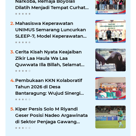
Narkoba, Remaja Boyolali
Dilatih Menjadi Tempat Curhat
yang Aman bagi Temannya
Mahasiswa Keperawatan
UNIMUS Semarang Luncurkan
SLEEP-7, Model Keperawatan
Digital Hibrida Berbasis Riset
untuk Tingkatkan Kualitas Tidur
Cerita Kisah Nyata Keajaiban
Pasien Hipertensi
Zikir Laa Haula Wa Laa
Quwwata Illa Billah, Selamat
dan Membawa Ratusan
Kambing
Pembukaan KKN Kolaboratif
Tahun 2026 di Desa
Bantaragung: Wujud Sinergi
Perguruan Tinggi dalam
Pemberdayaan Masyarakat
Kiper Persis Solo M Riyandi
Geser Posisi Nadeo Argawinata
di Sektor Penjaga Gawang
Timnas Indonesia