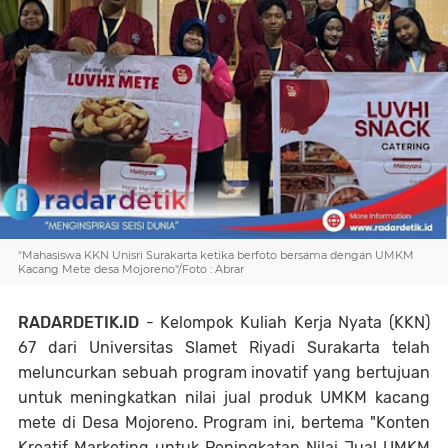
"Mahasiswa KKN Unisri Surakarta ketika berfoto bersama dengan UMKM
Kacang Mete desa Mojoreno"/Foto : Abrar
RADARDETIK.ID
- Kelompok Kuliah Kerja Nyata (KKN)
67 dari Universitas Slamet Riyadi Surakarta telah
meluncurkan sebuah program inovatif yang bertujuan
untuk meningkatkan nilai jual produk UMKM kacang
mete di Desa Mojoreno. Program ini, bertema "Konten
Kreatif Marketing untuk Peningkatan Nilai Jual UMKM