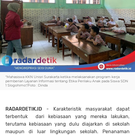
"Mahasiswa KKN Unisri Surakarta ketika melaksanakan program kerja
pemberian Layanan Informasi tentang Etika Perilaku Anak pada Siswa SDN
1 Slogohimo"/Foto : Dinda
RADARDETIK.ID
- Karakteristik masyarakat dapat
terbentuk dari kebiasaan yang mereka lakukan,
terutama kebiasaan yang dulu diajarkan di sekolah
maupun di luar lingkungan sekolah. Penanaman