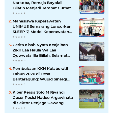
Narkoba, Remaja Boyolali
Dilatih Menjadi Tempat Curhat
yang Aman bagi Temannya
Mahasiswa Keperawatan
UNIMUS Semarang Luncurkan
SLEEP-7, Model Keperawatan
Digital Hibrida Berbasis Riset
untuk Tingkatkan Kualitas Tidur
Cerita Kisah Nyata Keajaiban
Pasien Hipertensi
Zikir Laa Haula Wa Laa
Quwwata Illa Billah, Selamat
dan Membawa Ratusan
Kambing
Pembukaan KKN Kolaboratif
Tahun 2026 di Desa
Bantaragung: Wujud Sinergi
Perguruan Tinggi dalam
Pemberdayaan Masyarakat
Kiper Persis Solo M Riyandi
Geser Posisi Nadeo Argawinata
di Sektor Penjaga Gawang
Timnas Indonesia