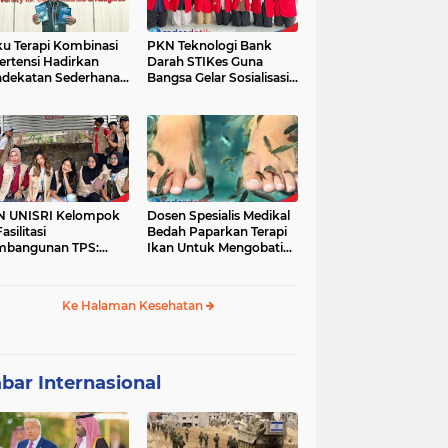
u Terapi Kombinasi
PKN Teknologi Bank
ertensi Hadirkan
Darah STIKes Guna
dekatan Sederhana
Bangsa Gelar Sosialisasi
basis Bukti
Kesehatan dan
Pemeriksaan Gratis bagi
Warga Dusun Petung
Kepuharjo,
Cangkringan, Sleman
N UNISRI Kelompok
Dosen Spesialis Medikal
asilitasi
Bedah Paparkan Terapi
mbangunan TPS:
Ikan Untuk Mengobati
dukung Inisiatif
Psoriasis
yarakat Krajan
yuaeng dalam
Ke Halaman Kesehatan
gelolaan Sampah
bar Internasional