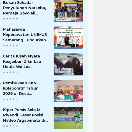
Bukan Sekadar
Penyuluhan Narkoba,
Remaja Boyolali
Dilatih Menjadi
Tempat Curhat yang
Aman bagi Temannya
Mahasiswa
Keperawatan UNIMUS
Semarang Luncurkan
SLEEP-7, Model
Keperawatan Digital
Hibrida Berbasis Riset
Cerita Kisah Nyata
untuk Tingkatkan
Keajaiban Zikir Laa
Kualitas Tidur Pasien
Haula Wa Laa
Hipertensi
Quwwata Illa Billah,
Selamat dan
Membawa Ratusan
Pembukaan KKN
Kambing
Kolaboratif Tahun
2026 di Desa
Bantaragung: Wujud
Sinergi Perguruan
Tinggi dalam
Kiper Persis Solo M
Pemberdayaan
Riyandi Geser Posisi
Masyarakat
Nadeo Argawinata di
Sektor Penjaga
Gawang Timnas