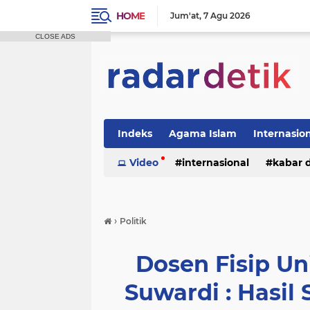
HOME
Jum'at
7 Agu 2026
CLOSE ADS
Indeks
Agama Islam
Internasio
Politik
Video
Tutorial
internasional
kabar 
›
Politik
Dosen Fisip Un
Suwardi : Hasil