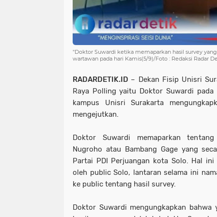
"Doktor Suwardi ketika memaparkan hasil survey ya
wartawan pada hari Kamis(5/9)/Foto : Redaksi Radar De
RADARDETIK.ID
– Dekan Fisip Unisri Sur
Raya Polling yaitu Doktor Suwardi pada 
kampus Unisri Surakarta mengungkapk
mengejutkan.
Doktor Suwardi memaparkan tentan
Nugroho atau Bambang Gage yang seca
Partai PDI Perjuangan kota Solo. Hal in
oleh public Solo, lantaran selama ini n
ke public tentang hasil survey.
Doktor Suwardi mengungkapkan bahwa y