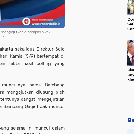
Don
Ser
Gaz
ng mengejutkan dihadapan awak
Jad
tik
akarta sekaligus Direktur Solo
hari Kamis (5/9) bertempat di
an fakta hasil polling yang
Bis
Ray
Men
g munculnya nama Bambang
ra mengejutkan diusung oleh
i tentunya sangat mengejutkan
ama Bambang Gage tidak muncul
Be
ang selama ini muncul dalam