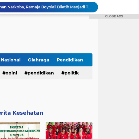
Bukan Sekadar Penyuluhan Narkoba, Remaja Boyolali Dilatih Menjadi Tempat Curhat yang Aman bagi Temannya
Mahasiswa Keperawatan UNIMUS Semarang Luncurkan SLEEP-7, Model Keperawatan Digital Hibrida Berbasis Riset untuk Tingkatkan Kualitas Tidur Pasien Hipertensi
Pekarangan Sempit Jadi Lumbung Pangan, Dosen UNJAYA Dorong Perempuan Bangun Ketahanan Pangan Keluarga Lewat Vertikultur
CLOSE ADS
Dukung SDGs 04 dan 17 Tim PIM-UNS Bekerja Sama dengan Perma UTLLN Jepang Mengadakan Webinar Seri 2 guna Pembekalan Keselamatan Kerja dan Digital Safety Pekerja Migran Indonesia di Jepang
Dosen UNIMUS Semarang Luncurkan Buku Ajar Inovatif Berbasis ISBN, Hadirkan Pendekatan Baru Pengendalian Hipertensi melalui Video Edukasi dan Manajemen Stres
Kolaborasi PIM SV UNS dan Perma UT LLN Jepang: Sukses Mengadakan Pelatihan Webinar Seri 1
n 7 - Sederhana
Dosen Spesialis Medikal Bedah UNIMUS Semarang Rilis Inovasi Buku Saku Digital SMART-HTN, Inovasi Baru Tingkatkan Kepatuhan Pasien Hipertensi
Nasional
Olahraga
Pendidikan
r Tidak Masuk Neraka Sebelum Mati
Pembukaan KKN Kolaboratif Tahun 2026 di Desa Bantaragung: Wujud Sinergi Perguruan Tinggi dalam Pemberdayaan Masyarakat
opini
pendidikan
politik
rita Kesehatan