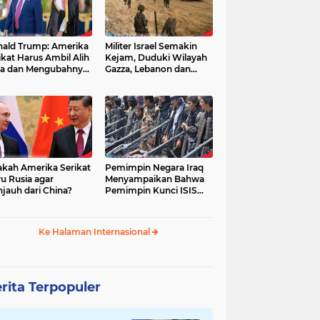
ald Trump: Amerika
Militer Israel Semakin
ikat Harus Ambil Alih
Kejam, Duduki Wilayah
a dan Mengubahnya
Gazza, Lebanon dan
i Zona Kebebasan
Suriah Tanpa Batas
Waktu
akah Amerika Serikat
Pemimpin Negara Iraq
u Rusia agar
Menyampaikan Bahwa
jauh dari China?
Pemimpin Kunci ISIS
Telah Tewas
Ke Halaman Internasional
rita Terpopuler