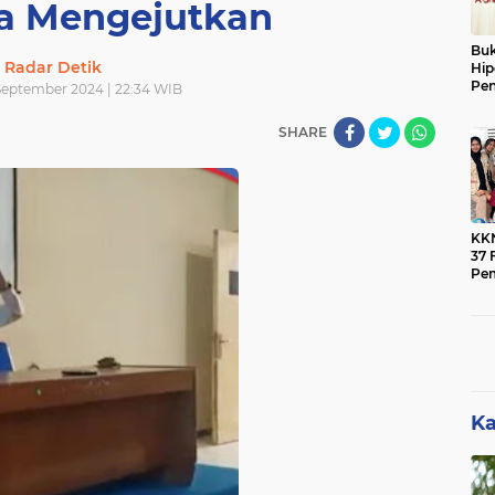
ta Mengejutkan
Buk
Radar Detik
Hip
Pen
September 2024 | 22:34 WIB
Ber
SHARE
KK
37 F
Pe
Men
Mas
Ban
Pen
Ka