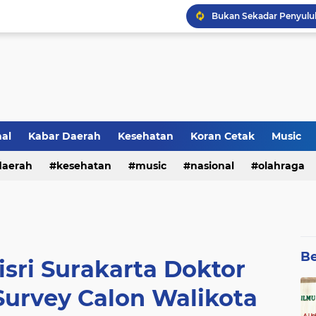
Lirik Lagu Baru Sheila O
nal
Kabar Daerah
Kesehatan
Koran Cetak
Music
Kultum Ramadhan : Aga
daerah
kesehatan
music
nasional
olahraga
Be
isri Surakarta Doktor
 Survey Calon Walikota