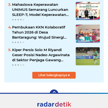
Kambing
Mahasiswa Keperawatan
UNIMUS Semarang Luncurkan
SLEEP-7, Model Keperawatan
Digital Hibrida Berbasis Riset
untuk Tingkatkan Kualitas Tidur
Pembukaan KKN Kolaboratif
Pasien Hipertensi
Tahun 2026 di Desa
Bantaragung: Wujud Sinergi
Perguruan Tinggi dalam
Pemberdayaan Masyarakat
Kiper Persis Solo M Riyandi
Geser Posisi Nadeo Argawinata
di Sektor Penjaga Gawang
Timnas Indonesia
Lihat Selengkapnya