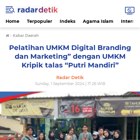
Home
Terpopuler
Indeks
Agama Islam
Internas
›
Kabar Daerah
Pelatihan UMKM Digital Branding
dan Marketing” dengan UMKM
Kripik talas “Putri Mandiri”
Radar Detik
Sunday, 1 September 2024 | 17:26 WIB