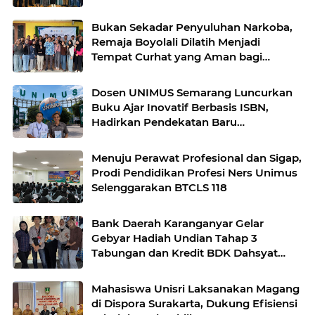
Kecamatan Banjarsari Surakarta
Bukan Sekadar Penyuluhan Narkoba,
Remaja Boyolali Dilatih Menjadi
Tempat Curhat yang Aman bagi
Temannya
Dosen UNIMUS Semarang Luncurkan
Buku Ajar Inovatif Berbasis ISBN,
Hadirkan Pendekatan Baru
Pengendalian Hipertensi melalui Video
Edukasi dan Manajemen Stres
Menuju Perawat Profesional dan Sigap,
Prodi Pendidikan Profesi Ners Unimus
Selenggarakan BTCLS 118
Bank Daerah Karanganyar Gelar
Gebyar Hadiah Undian Tahap 3
Tabungan dan Kredit BDK Dahsyat
Karanganyar
Mahasiswa Unisri Laksanakan Magang
di Dispora Surakarta, Dukung Efisiensi