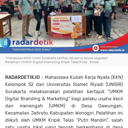
"Mahasiswa KKN Unisri Surakarta berfoto bersama sesuai kegiatan
Pelatihan UMKM Digital Marketing Kripik Talas"/Foto : Ressa
RADARDETIK.ID
- Mahasiswa Kuliah Kerja Nyata (KKN)
Kelompok 52 dari Universitas Slamet Riyadi (UNISRI)
Surakarta melaksanakan pelatihan bertajuk "UMKM
Digital Branding & Marketing" bagi pelaku usaha kecil
dan menengah (UMKM) di Desa Dawungan,
Kecamatan Jatiroto, Kabupaten Wonogiri. Pelatihan ini
diikuti oleh UMKM Kripik Talas “Putri Mandiri”, salah
satu usaha lokal yang tengah berkembang di desa