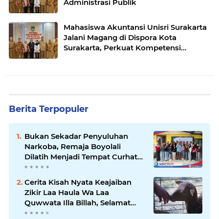
Administrasi Publik
Mahasiswa Akuntansi Unisri Surakarta
Jalani Magang di Dispora Kota
Surakarta, Perkuat Kompetensi
Administrasi Layanan Publik
Berita Terpopuler
Bukan Sekadar Penyuluhan
Narkoba, Remaja Boyolali
Dilatih Menjadi Tempat Curhat
yang Aman bagi Temannya
Cerita Kisah Nyata Keajaiban
Zikir Laa Haula Wa Laa
Quwwata Illa Billah, Selamat
dan Membawa Ratusan