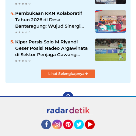
dan Membawa Ratusan
Kambing
Pembukaan KKN Kolaboratif
Tahun 2026 di Desa
Bantaragung: Wujud Sinergi
Perguruan Tinggi dalam
Pemberdayaan Masyarakat
Kiper Persis Solo M Riyandi
Geser Posisi Nadeo Argawinata
di Sektor Penjaga Gawang
Timnas Indonesia
Lihat Selengkapnya
Facebook
Instagram
Pinterest
Twitter
YouTube