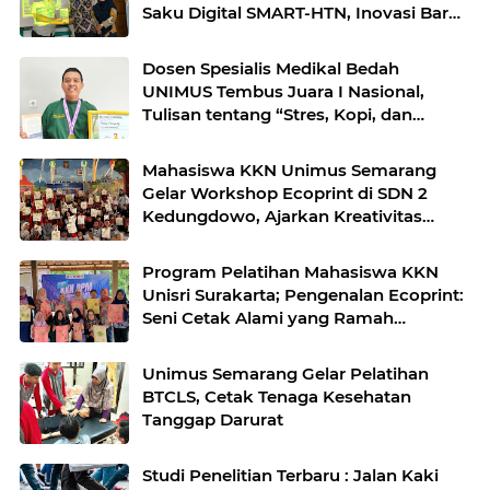
Saku Digital SMART-HTN, Inovasi Baru
Tingkatkan Kepatuhan Pasien
Hipertensi
Dosen Spesialis Medikal Bedah
UNIMUS Tembus Juara I Nasional,
Tulisan tentang “Stres, Kopi, dan
Begadang” Jadi Sorotan
Mahasiswa KKN Unimus Semarang
Gelar Workshop Ecoprint di SDN 2
Kedungdowo, Ajarkan Kreativitas
Ramah Lingkungan Sejak Dini
Program Pelatihan Mahasiswa KKN
Unisri Surakarta; Pengenalan Ecoprint:
Seni Cetak Alami yang Ramah
Lingkungan
Unimus Semarang Gelar Pelatihan
BTCLS, Cetak Tenaga Kesehatan
Tanggap Darurat
Studi Penelitian Terbaru : Jalan Kaki