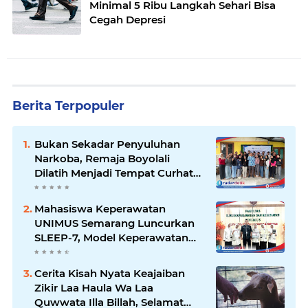
Minimal 5 Ribu Langkah Sehari Bisa
Cegah Depresi
Berita Terpopuler
Bukan Sekadar Penyuluhan
Narkoba, Remaja Boyolali
Dilatih Menjadi Tempat Curhat
yang Aman bagi Temannya
Mahasiswa Keperawatan
UNIMUS Semarang Luncurkan
SLEEP-7, Model Keperawatan
Digital Hibrida Berbasis Riset
untuk Tingkatkan Kualitas Tidur
Cerita Kisah Nyata Keajaiban
Pasien Hipertensi
Zikir Laa Haula Wa Laa
Quwwata Illa Billah, Selamat