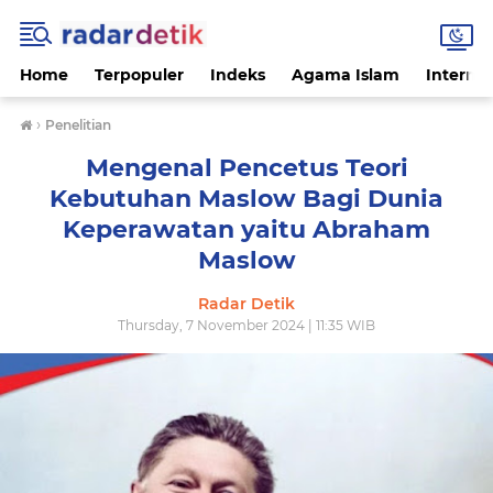
Home
Terpopuler
Indeks
Agama Islam
Internas
›
Penelitian
Mengenal Pencetus Teori
Kebutuhan Maslow Bagi Dunia
Keperawatan yaitu Abraham
Maslow
Radar Detik
Thursday, 7 November 2024 | 11:35 WIB