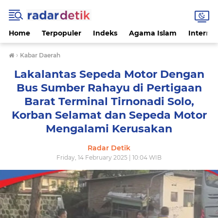
Home
Terpopuler
Indeks
Agama Islam
Internas
›
Kabar Daerah
Lakalantas Sepeda Motor Dengan
Bus Sumber Rahayu di Pertigaan
Barat Terminal Tirnonadi Solo,
Korban Selamat dan Sepeda Motor
Mengalami Kerusakan
Radar Detik
Friday, 14 February 2025 | 10:04 WIB