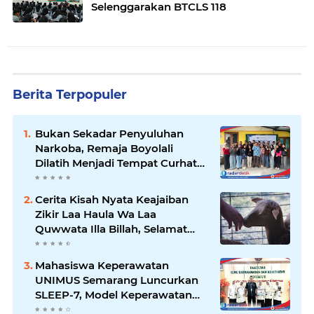
Selenggarakan BTCLS 118
Berita Terpopuler
Bukan Sekadar Penyuluhan
Narkoba, Remaja Boyolali
Dilatih Menjadi Tempat Curhat
yang Aman bagi Temannya
Cerita Kisah Nyata Keajaiban
Zikir Laa Haula Wa Laa
Quwwata Illa Billah, Selamat
dan Membawa Ratusan
Kambing
Mahasiswa Keperawatan
UNIMUS Semarang Luncurkan
SLEEP-7, Model Keperawatan
Digital Hibrida Berbasis Riset