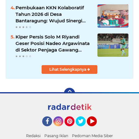
untuk Tingkatkan Kualitas Tidur
Pembukaan KKN Kolaboratif
Pasien Hipertensi
Tahun 2026 di Desa
Bantaragung: Wujud Sinergi
Perguruan Tinggi dalam
Pemberdayaan Masyarakat
Kiper Persis Solo M Riyandi
Geser Posisi Nadeo Argawinata
di Sektor Penjaga Gawang
Timnas Indonesia
Lihat Selengkapnya
Facebook
Instagram
Pinterest
Twitter
YouTube
Redaksi
Pasang Iklan
Pedoman Media Siber