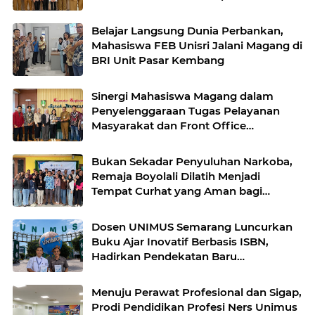
Administrasi Layanan Publik
Belajar Langsung Dunia Perbankan,
Mahasiswa FEB Unisri Jalani Magang di
BRI Unit Pasar Kembang
Sinergi Mahasiswa Magang dalam
Penyelenggaraan Tugas Pelayanan
Masyarakat dan Front Office
Kecamatan Banjarsari Surakarta
Bukan Sekadar Penyuluhan Narkoba,
Remaja Boyolali Dilatih Menjadi
Tempat Curhat yang Aman bagi
Temannya
Dosen UNIMUS Semarang Luncurkan
Buku Ajar Inovatif Berbasis ISBN,
Hadirkan Pendekatan Baru
Pengendalian Hipertensi melalui Video
Edukasi dan Manajemen Stres
Menuju Perawat Profesional dan Sigap,
Prodi Pendidikan Profesi Ners Unimus