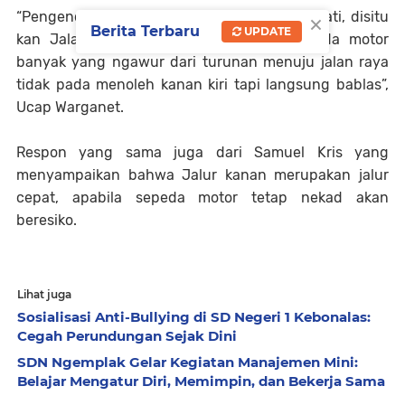
×
“Pengendara sepeda motor kok gak hati – hati, disitu
Berita Terbaru
UPDATE
kan Jalan Raya jalur cepat, kadang sepeda motor
banyak yang ngawur dari turunan menuju jalan raya
tidak pada menoleh kanan kiri tapi langsung bablas”,
Ucap Warganet.
Respon yang sama juga dari Samuel Kris yang
menyampaikan bahwa Jalur kanan merupakan jalur
cepat, apabila sepeda motor tetap nekad akan
beresiko.
Lihat juga
Sosialisasi Anti-Bullying di SD Negeri 1 Kebonalas:
Cegah Perundungan Sejak Dini
SDN Ngemplak Gelar Kegiatan Manajemen Mini:
Belajar Mengatur Diri, Memimpin, dan Bekerja Sama