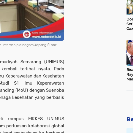
Don
Ser
Gaz
Jad
internship dinegara Jepang"/Foto:
madiyah Semarang (UNIMUS)
kembali terlihat nyata. Pada
Bis
Ray
Ilmu Keperawatan dan Kesehatan
Men
tudi S1 Ilmu Keperawatan
anding (MoU) dengan Suenoba
enaga kesehatan yang berbasis
 di kampus FIKKES UNIMUS
Be
m perluasan kolaborasi global