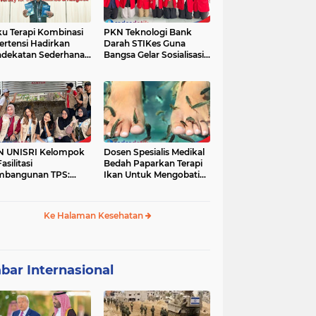
u Terapi Kombinasi
PKN Teknologi Bank
ertensi Hadirkan
Darah STIKes Guna
dekatan Sederhana
Bangsa Gelar Sosialisasi
basis Bukti
Kesehatan dan
Pemeriksaan Gratis bagi
Warga Dusun Petung
Kepuharjo,
Cangkringan, Sleman
N UNISRI Kelompok
Dosen Spesialis Medikal
asilitasi
Bedah Paparkan Terapi
mbangunan TPS:
Ikan Untuk Mengobati
dukung Inisiatif
Psoriasis
yarakat Krajan
yuaeng dalam
Ke Halaman Kesehatan
gelolaan Sampah
bar Internasional