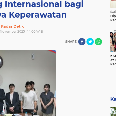
 Internasional bagi
a Keperawatan
Buk
Hip
Pen
Ber
Radar Detik
 November 2025 | 14:00 WIB
SHARE
KK
37 F
Pe
Men
Mas
Ban
Pen
Ka