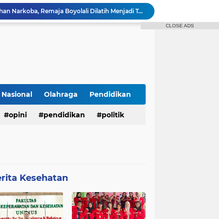
Mahasiswa Keperawatan UNIMUS Semarang Luncurkan SLEEP-7, Model Keperawatan Digital Hibrida Berbasis Riset untuk Tingkatkan Kualitas Tidur Pasien Hipertensi
Pekarangan Sempit Jadi Lumbung Pangan, Dosen UNJAYA Dorong Perempuan Bangun Ketahanan Pangan Keluarga Lewat Vertikultur
CLOSE ADS
Dukung SDGs 04 dan 17 Tim PIM-UNS Bekerja Sama dengan Perma UTLLN Jepang Mengadakan Webinar Seri 2 guna Pembekalan Keselamatan Kerja dan Digital Safety Pekerja Migran Indonesia di Jepang
Dosen UNIMUS Semarang Luncurkan Buku Ajar Inovatif Berbasis ISBN, Hadirkan Pendekatan Baru Pengendalian Hipertensi melalui Video Edukasi dan Manajemen Stres
Kolaborasi PIM SV UNS dan Perma UT LLN Jepang: Sukses Mengadakan Pelatihan Webinar Seri 1
n 7 - Sederhana
Dosen Spesialis Medikal Bedah UNIMUS Semarang Rilis Inovasi Buku Saku Digital SMART-HTN, Inovasi Baru Tingkatkan Kepatuhan Pasien Hipertensi
r Tidak Masuk Neraka Sebelum Mati
Nasional
Olahraga
Pendidikan
Pembukaan KKN Kolaboratif Tahun 2026 di Desa Bantaragung: Wujud Sinergi Perguruan Tinggi dalam Pemberdayaan Masyarakat
opini
pendidikan
politik
Bukan Sekadar Penyuluhan Narkoba, Remaja Boyolali Dilatih Menjadi Tempat Curhat yang Aman bagi Temannya
rita Kesehatan