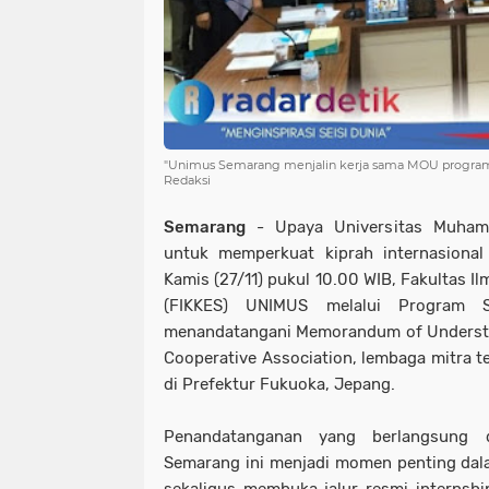
"Unimus Semarang menjalin kerja sama MOU program 
Redaksi
Semarang
- Upaya Universitas Muham
untuk memperkuat kiprah internasional 
Kamis (27/11) pukul 10.00 WIB, Fakultas 
(FIKKES) UNIMUS melalui Program S
menandatangani Memorandum of Underst
Cooperative Association, lembaga mitra t
di Prefektur Fukuoka, Jepang.
Penandatanganan yang berlangsung
Semarang ini menjadi momen penting dala