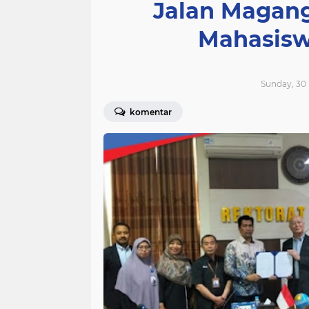
Jalan Magang
Mahasisw
Sunday, 30
komentar