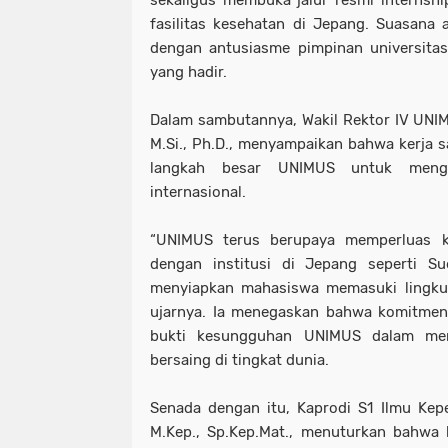
sekaligus membuka jalur resmi internsh
fasilitas kesehatan di Jepang. Suasana 
dengan antusiasme pimpinan universitas
yang hadir.
Dalam sambutannya, Wakil Rektor IV UNI
M.Si., Ph.D., menyampaikan bahwa kerja s
langkah besar UNIMUS untuk mengua
internasional.
“UNIMUS terus berupaya memperluas ke
dengan institusi di Jepang seperti S
menyiapkan mahasiswa memasuki lingkung
ujarnya. Ia menegaskan bahwa komitmen i
bukti kesungguhan UNIMUS dalam me
bersaing di tingkat dunia.
Senada dengan itu, Kaprodi S1 Ilmu Kep
M.Kep., Sp.Kep.Mat., menuturkan bahwa 