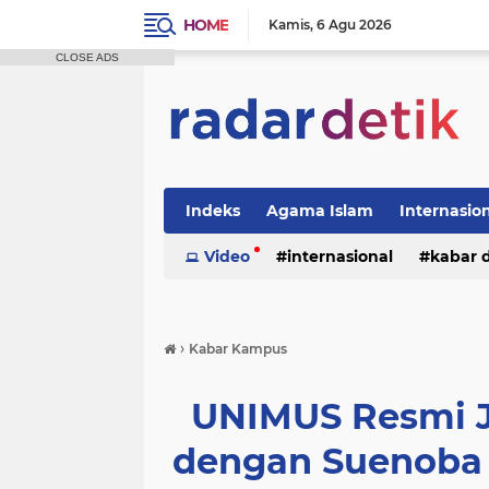
HOME
Kamis
6 Agu 2026
CLOSE ADS
Indeks
Agama Islam
Internasio
Politik
Video
Tutorial
internasional
kabar 
›
Kabar Kampus
UNIMUS Resmi J
dengan Suenoba 