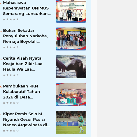
Mahasiswa
Keperawatan UNIMUS
Semarang Luncurkan
SLEEP-7, Model
Keperawatan Digital
Hibrida Berbasis Riset
Bukan Sekadar
untuk Tingkatkan
Penyuluhan Narkoba,
Kualitas Tidur Pasien
Remaja Boyolali
Hipertensi
Dilatih Menjadi
Tempat Curhat yang
Aman bagi Temannya
Cerita Kisah Nyata
Keajaiban Zikir Laa
Haula Wa Laa
Quwwata Illa Billah,
Selamat dan
Membawa Ratusan
Pembukaan KKN
Kambing
Kolaboratif Tahun
2026 di Desa
Bantaragung: Wujud
Sinergi Perguruan
Tinggi dalam
Kiper Persis Solo M
Pemberdayaan
Riyandi Geser Posisi
Masyarakat
Nadeo Argawinata di
Sektor Penjaga
Gawang Timnas