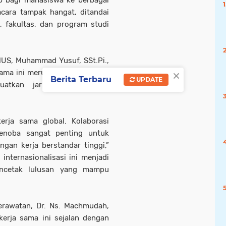
ip bagi mahasiswa ke berbagai
acara tampak hangat, ditandai
, fakultas, dan program studi
MUS, Muhammad Yusuf, SSt.Pi.,
×
ama ini merupakan bagian dari
Berita Terbaru
UPDATE
tkan jaringan pendidikan
rja sama global. Kolaborasi
uenoba sangat penting untuk
an kerja berstandar tinggi,”
nternasionalisasi ini menjadi
ncetak lulusan yang mampu
erawatan, Dr. Ns. Machmudah,
kerja sama ini sejalan dengan