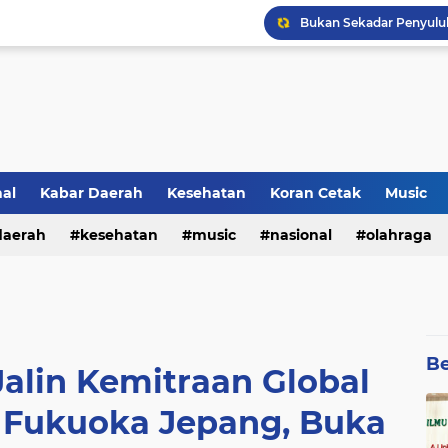
Lirik Lagu Baru Sheila O
Kultum Ramadhan : Aga
nal
Kabar Daerah
Kesehatan
Koran Cetak
Music
daerah
kesehatan
music
nasional
olahraga
Be
alin Kemitraan Global
Fukuoka Jepang, Buka