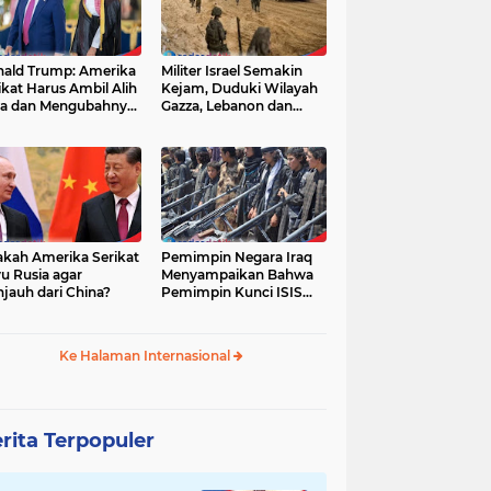
ald Trump: Amerika
Militer Israel Semakin
ikat Harus Ambil Alih
Kejam, Duduki Wilayah
a dan Mengubahnya
Gazza, Lebanon dan
i Zona Kebebasan
Suriah Tanpa Batas
Waktu
akah Amerika Serikat
Pemimpin Negara Iraq
u Rusia agar
Menyampaikan Bahwa
jauh dari China?
Pemimpin Kunci ISIS
Telah Tewas
Ke Halaman Internasional
rita Terpopuler