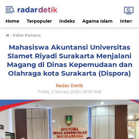
Home
Terpopuler
Indeks
Agama Islam
Internas
›
Kabar Kampus
Mahasiswa Akuntansi Universitas
Slamet Riyadi Surakarta Menjalani
Magang di Dinas Kepemudaan dan
Olahraga kota Surakarta (Dispora)
Radar Detik
Friday, 2 January 2026 | 09:55 WIB