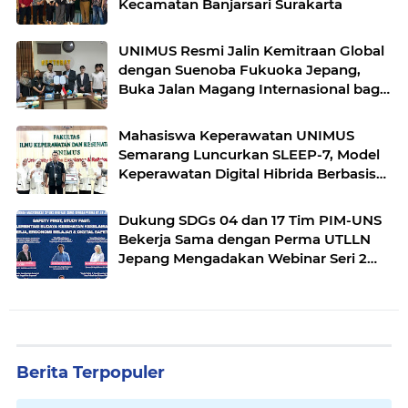
Kecamatan Banjarsari Surakarta
UNIMUS Resmi Jalin Kemitraan Global
dengan Suenoba Fukuoka Jepang,
Buka Jalan Magang Internasional bagi
Mahasiswa Keperawatan
Mahasiswa Keperawatan UNIMUS
Semarang Luncurkan SLEEP-7, Model
Keperawatan Digital Hibrida Berbasis
Riset untuk Tingkatkan Kualitas Tidur
Pasien Hipertensi
Dukung SDGs 04 dan 17 Tim PIM-UNS
Bekerja Sama dengan Perma UTLLN
Jepang Mengadakan Webinar Seri 2
guna Pembekalan Keselamatan Kerja
dan Digital Safety Pekerja Migran
Indonesia di Jepang
Berita Terpopuler