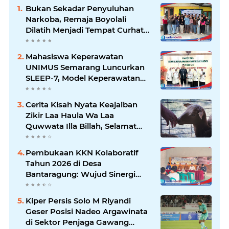
Bukan Sekadar Penyuluhan
Narkoba, Remaja Boyolali
Dilatih Menjadi Tempat Curhat
yang Aman bagi Temannya
Mahasiswa Keperawatan
UNIMUS Semarang Luncurkan
SLEEP-7, Model Keperawatan
Digital Hibrida Berbasis Riset
untuk Tingkatkan Kualitas Tidur
Cerita Kisah Nyata Keajaiban
Pasien Hipertensi
Zikir Laa Haula Wa Laa
Quwwata Illa Billah, Selamat
dan Membawa Ratusan
Kambing
Pembukaan KKN Kolaboratif
Tahun 2026 di Desa
Bantaragung: Wujud Sinergi
Perguruan Tinggi dalam
Pemberdayaan Masyarakat
Kiper Persis Solo M Riyandi
Geser Posisi Nadeo Argawinata
di Sektor Penjaga Gawang