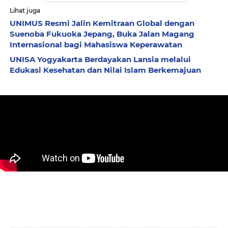
Lihat juga
UNIMUS Resmi Jalin Kemitraan Global dengan
Suenoba Fukuoka Jepang, Buka Jalan Magang
Internasional bagi Mahasiswa Keperawatan
UNISA Yogyakarta Berdayakan Lansia melalui
Edukasi Kesehatan dan Nilai Islam Berkemajuan