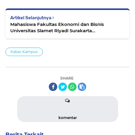
Artikel Selanjutnya
Mahasiswa Fakultas Ekonomi dan Bisnis
Universitas Slamet Riyadi Surakarta
Melaksanakan Program Magang Kerja di
Koperasi Unit Desa (KUD) Kebakkramat
Karanganyar
Kabar Kampus
SHARE
komentar
Berita Terkait