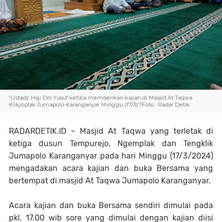
"Ustadz Haji Drs Yusuf ketika memberikan kajian di Masjid At Taqwa
Klikjoplak Jumapolo Karanganyar Minggu (17/3)"/Foto : Radar Detik
RADARDETIK.ID – Masjid At Taqwa yang terletak di
ketiga dusun Tempurejo, Ngemplak dan Tengklik
Jumapolo Karanganyar pada hari Minggu (17/3/2024)
mengadakan acara kajian dan buka Bersama yang
bertempat di masjid At Taqwa Jumapolo Karanganyar.
Acara kajian dan buka Bersama sendiri dimulai pada
pkl. 17.00 wib sore yang dimulai dengan kajian diisi