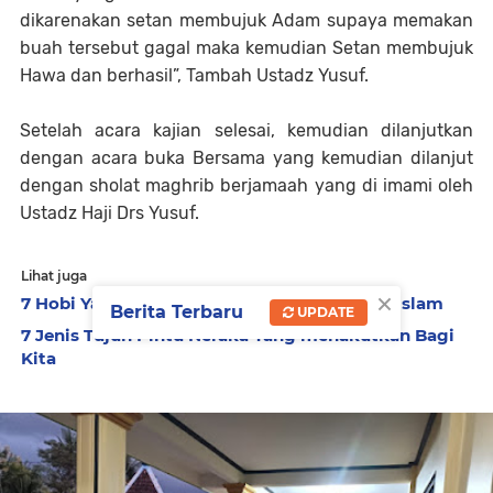
dikarenakan setan membujuk Adam supaya memakan
buah tersebut gagal maka kemudian Setan membujuk
Hawa dan berhasil”, Tambah Ustadz Yusuf.
Setelah acara kajian selesai, kemudian dilanjutkan
dengan acara buka Bersama yang kemudian dilanjut
dengan sholat maghrib berjamaah yang di imami oleh
Ustadz Haji Drs Yusuf.
Lihat juga
×
7 Hobi Yang di Larang dalam Ajaran Agama Islam
Berita Terbaru
UPDATE
7 Jenis Tujuh Pintu Neraka Yang menakutkan Bagi
Kita