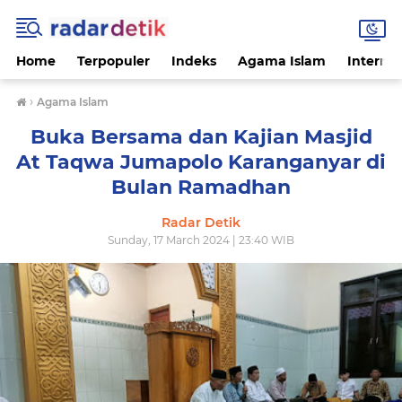
Home
Terpopuler
Indeks
Agama Islam
Internas
›
Agama Islam
Buka Bersama dan Kajian Masjid
At Taqwa Jumapolo Karanganyar di
Bulan Ramadhan
Radar Detik
Sunday, 17 March 2024 | 23:40 WIB