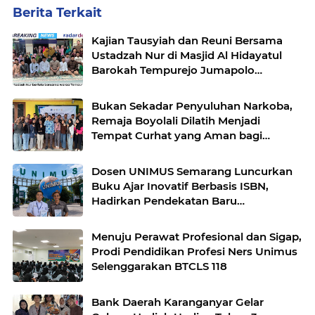
Berita Terkait
Kajian Tausyiah dan Reuni Bersama
Ustadzah Nur di Masjid Al Hidayatul
Barokah Tempurejo Jumapolo
Karanganyar Berlangsung Haru
Bukan Sekadar Penyuluhan Narkoba,
Remaja Boyolali Dilatih Menjadi
Tempat Curhat yang Aman bagi
Temannya
Dosen UNIMUS Semarang Luncurkan
Buku Ajar Inovatif Berbasis ISBN,
Hadirkan Pendekatan Baru
Pengendalian Hipertensi melalui Video
Edukasi dan Manajemen Stres
Menuju Perawat Profesional dan Sigap,
Prodi Pendidikan Profesi Ners Unimus
Selenggarakan BTCLS 118
Bank Daerah Karanganyar Gelar