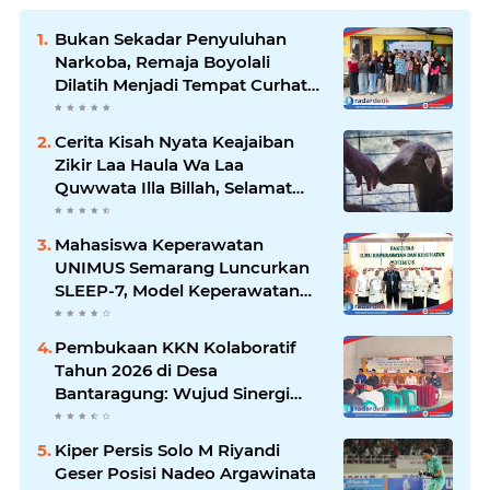
Bukan Sekadar Penyuluhan
Narkoba, Remaja Boyolali
Dilatih Menjadi Tempat Curhat
yang Aman bagi Temannya
Cerita Kisah Nyata Keajaiban
Zikir Laa Haula Wa Laa
Quwwata Illa Billah, Selamat
dan Membawa Ratusan
Kambing
Mahasiswa Keperawatan
UNIMUS Semarang Luncurkan
SLEEP-7, Model Keperawatan
Digital Hibrida Berbasis Riset
untuk Tingkatkan Kualitas Tidur
Pembukaan KKN Kolaboratif
Pasien Hipertensi
Tahun 2026 di Desa
Bantaragung: Wujud Sinergi
Perguruan Tinggi dalam
Pemberdayaan Masyarakat
Kiper Persis Solo M Riyandi
Geser Posisi Nadeo Argawinata