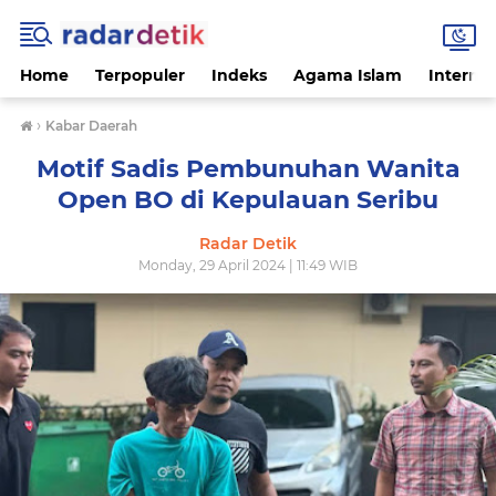
Home
Terpopuler
Indeks
Agama Islam
Internas
›
Kabar Daerah
Motif Sadis Pembunuhan Wanita
Open BO di Kepulauan Seribu
Radar Detik
Monday, 29 April 2024 | 11:49 WIB