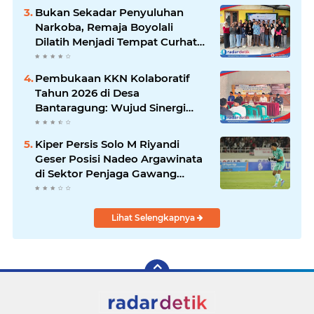
Kambing
Bukan Sekadar Penyuluhan
Narkoba, Remaja Boyolali
Dilatih Menjadi Tempat Curhat
yang Aman bagi Temannya
Pembukaan KKN Kolaboratif
Tahun 2026 di Desa
Bantaragung: Wujud Sinergi
Perguruan Tinggi dalam
Pemberdayaan Masyarakat
Kiper Persis Solo M Riyandi
Geser Posisi Nadeo Argawinata
di Sektor Penjaga Gawang
Timnas Indonesia
Lihat Selengkapnya