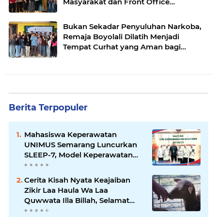
Masyarakat dan Front Office
Kecamatan Banjarsari Surakarta
Bukan Sekadar Penyuluhan Narkoba,
Remaja Boyolali Dilatih Menjadi
Tempat Curhat yang Aman bagi
Temannya
Berita Terpopuler
Mahasiswa Keperawatan
UNIMUS Semarang Luncurkan
SLEEP-7, Model Keperawatan
Digital Hibrida Berbasis Riset
untuk Tingkatkan Kualitas Tidur
Cerita Kisah Nyata Keajaiban
Pasien Hipertensi
Zikir Laa Haula Wa Laa
Quwwata Illa Billah, Selamat
dan Membawa Ratusan