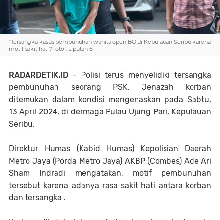
"Tersangka kasus pembunuhan wanita open BO di Kepulauan Seribu karena
motif sakit hati"/Foto : Liputan 6
RADARDETIK.ID
- Polisi terus menyelidiki tersangka
pembunuhan seorang PSK. Jenazah korban
ditemukan dalam kondisi mengenaskan pada Sabtu,
13 April 2024, di dermaga Pulau Ujung Pari, Kepulauan
Seribu.
Direktur Humas (Kabid Humas) Kepolisian Daerah
Metro Jaya (Porda Metro Jaya) AKBP (Combes) Ade Ari
Sham Indradi mengatakan, motif pembunuhan
tersebut karena adanya rasa sakit hati antara korban
dan tersangka .