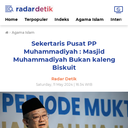
Home
Terpopuler
Indeks
Agama Islam
Internas
›
Agama Islam
Sekertaris Pusat PP
Muhammadiyah : Masjid
Muhammadiyah Bukan kaleng
Biskuit
Radar Detik
Saturday, 11 May 2024 | 16:34 WIB