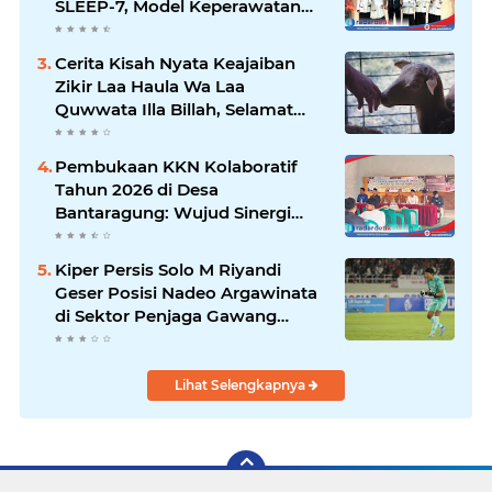
SLEEP-7, Model Keperawatan
Digital Hibrida Berbasis Riset
untuk Tingkatkan Kualitas Tidur
Cerita Kisah Nyata Keajaiban
Pasien Hipertensi
Zikir Laa Haula Wa Laa
Quwwata Illa Billah, Selamat
dan Membawa Ratusan
Kambing
Pembukaan KKN Kolaboratif
Tahun 2026 di Desa
Bantaragung: Wujud Sinergi
Perguruan Tinggi dalam
Pemberdayaan Masyarakat
Kiper Persis Solo M Riyandi
Geser Posisi Nadeo Argawinata
di Sektor Penjaga Gawang
Timnas Indonesia
Lihat Selengkapnya