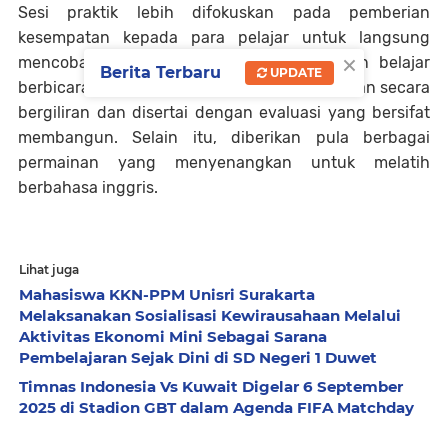
Sesi praktik lebih difokuskan pada pemberian
kesempatan kepada para pelajar untuk langsung
×
mencoba mengerjakan beberapa tugas dan belajar
Berita Terbaru
UPDATE
berbicara bahasa inggris. Aktivitas ini dilakukan secara
bergiliran dan disertai dengan evaluasi yang bersifat
membangun. Selain itu, diberikan pula berbagai
permainan yang menyenangkan untuk melatih
berbahasa inggris.
Lihat juga
Mahasiswa KKN-PPM Unisri Surakarta
Melaksanakan Sosialisasi Kewirausahaan Melalui
Aktivitas Ekonomi Mini Sebagai Sarana
Pembelajaran Sejak Dini di SD Negeri 1 Duwet
Timnas Indonesia Vs Kuwait Digelar 6 September
2025 di Stadion GBT dalam Agenda FIFA Matchday