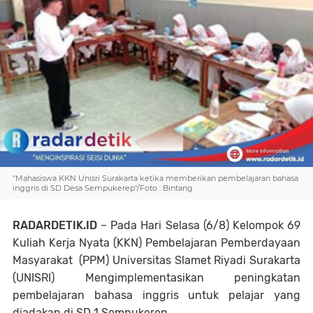
"Mahasiswa KKN Unisri Surakarta ketika memberikan pembelajaran bahasa
inggris di SD Desa Sempukerep"/Foto : Bintang
RADARDETIK.ID
– Pada Hari Selasa (6/8) Kelompok 69
Kuliah Kerja Nyata (KKN) Pembelajaran Pemberdayaan
Masyarakat (PPM) Universitas Slamet Riyadi Surakarta
(UNISRI) Mengimplementasikan peningkatan
pembelajaran bahasa inggris untuk pelajar yang
diadakan di SD 1 Sempukerep.