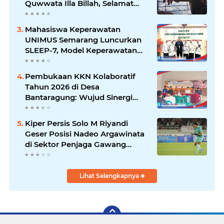
Quwwata Illa Billah, Selamat
dan Membawa Ratusan
Kambing
Mahasiswa Keperawatan
UNIMUS Semarang Luncurkan
SLEEP-7, Model Keperawatan
Digital Hibrida Berbasis Riset
untuk Tingkatkan Kualitas Tidur
Pembukaan KKN Kolaboratif
Pasien Hipertensi
Tahun 2026 di Desa
Bantaragung: Wujud Sinergi
Perguruan Tinggi dalam
Pemberdayaan Masyarakat
Kiper Persis Solo M Riyandi
Geser Posisi Nadeo Argawinata
di Sektor Penjaga Gawang
Timnas Indonesia
Lihat Selengkapnya