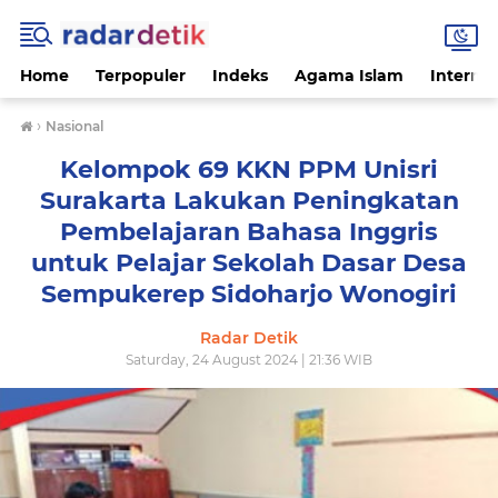
Home
Terpopuler
Indeks
Agama Islam
Internas
›
Nasional
Kelompok 69 KKN PPM Unisri
Surakarta Lakukan Peningkatan
Pembelajaran Bahasa Inggris
untuk Pelajar Sekolah Dasar Desa
Sempukerep Sidoharjo Wonogiri
Radar Detik
Saturday, 24 August 2024 | 21:36 WIB