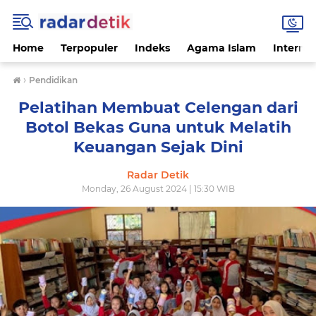
Home
Terpopuler
Indeks
Agama Islam
Internas
›
Pendidikan
Pelatihan Membuat Celengan dari
Botol Bekas Guna untuk Melatih
Keuangan Sejak Dini
Radar Detik
Monday, 26 August 2024 | 15:30 WIB