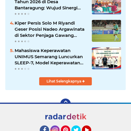
Tahun 2026 di Desa
Bantaragung: Wujud Sinergi
Perguruan Tinggi dalam
Pemberdayaan Masyarakat
Kiper Persis Solo M Riyandi
Geser Posisi Nadeo Argawinata
di Sektor Penjaga Gawang
Timnas Indonesia
Mahasiswa Keperawatan
UNIMUS Semarang Luncurkan
SLEEP-7, Model Keperawatan
Digital Hibrida Berbasis Riset
untuk Tingkatkan Kualitas Tidur
Pasien Hipertensi
Lihat Selengkapnya