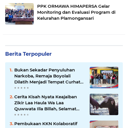
PPK ORMAWA HIMAPERSA Gelar
Monitoring dan Evaluasi Program di
Kelurahan Plamongansari
Berita Terpopuler
Bukan Sekadar Penyuluhan
Narkoba, Remaja Boyolali
Dilatih Menjadi Tempat Curhat
yang Aman bagi Temannya
Cerita Kisah Nyata Keajaiban
Zikir Laa Haula Wa Laa
Quwwata Illa Billah, Selamat
dan Membawa Ratusan
Kambing
Pembukaan KKN Kolaboratif