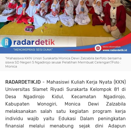
"Mahasiswa KKN Unisri Surakarta Monica Dewi Zalzabila berfoto bersama
siswa SD Negeri 5 Ngadirojo seusai Pelatihan Membuat Celengan"/Foto :
Monica
RADARDETIK.ID
- Mahasiswi Kuliah Kerja Nyata (KKN)
Universitas Slamet Riyadi Surakarta Kelompok 81 di
Desa Ngadirojo Kidul, Kecamatan Ngadirojo,
Kabupaten Wonogiri, Monica Dewi Zalzabila
melaksanakan salah satu kegiatan program kerja
individu wajib yaitu Edukasi Dalam peningkatan
finansial melalui menabung sejak dini Adapun