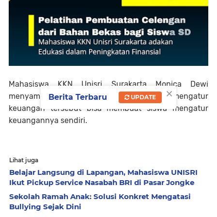
Mahasiswa KKN Unisri Surakarta Monica Dewi
×
menyampaikan bahwa dengan pelatihan mengatur
Berita Terbaru
UPDATE
keuangan tersebut bisa membuat siswa mengatur
keuangannya sendiri.
Lihat juga
Belajar Langsung di Lapangan, Mahasiswa UNISRI
Ikut Pickup Service Nasabah BRI di Pasar Jongke
Sekolah Ramah Anak: Solusi Konkret Mengatasi
Bullying Sejak Dini