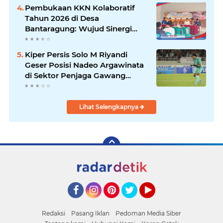
Kambing
Pembukaan KKN Kolaboratif
Tahun 2026 di Desa
Bantaragung: Wujud Sinergi
Perguruan Tinggi dalam
Pemberdayaan Masyarakat
Kiper Persis Solo M Riyandi
Geser Posisi Nadeo Argawinata
di Sektor Penjaga Gawang
Timnas Indonesia
Lihat Selengkapnya
Facebook
Instagram
Pinterest
Twitter
YouTube
Redaksi
Pasang Iklan
Pedoman Media Siber