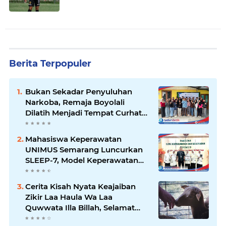
Berita Terpopuler
Bukan Sekadar Penyuluhan
Narkoba, Remaja Boyolali
Dilatih Menjadi Tempat Curhat
yang Aman bagi Temannya
Mahasiswa Keperawatan
UNIMUS Semarang Luncurkan
SLEEP-7, Model Keperawatan
Digital Hibrida Berbasis Riset
untuk Tingkatkan Kualitas Tidur
Cerita Kisah Nyata Keajaiban
Pasien Hipertensi
Zikir Laa Haula Wa Laa
Quwwata Illa Billah, Selamat
dan Membawa Ratusan