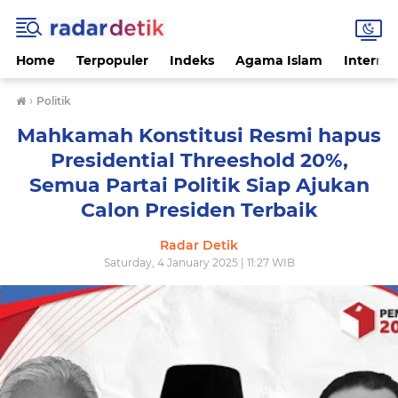
Home
Terpopuler
Indeks
Agama Islam
Internas
›
Politik
Mahkamah Konstitusi Resmi hapus
Presidential Threeshold 20%,
Semua Partai Politik Siap Ajukan
Calon Presiden Terbaik
Radar Detik
Saturday, 4 January 2025 | 11:27 WIB