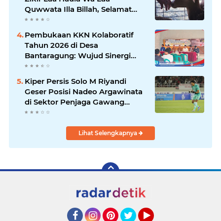
Quwwata Illa Billah, Selamat
dan Membawa Ratusan
Kambing
Pembukaan KKN Kolaboratif
Tahun 2026 di Desa
Bantaragung: Wujud Sinergi
Perguruan Tinggi dalam
Pemberdayaan Masyarakat
Kiper Persis Solo M Riyandi
Geser Posisi Nadeo Argawinata
di Sektor Penjaga Gawang
Timnas Indonesia
Lihat Selengkapnya