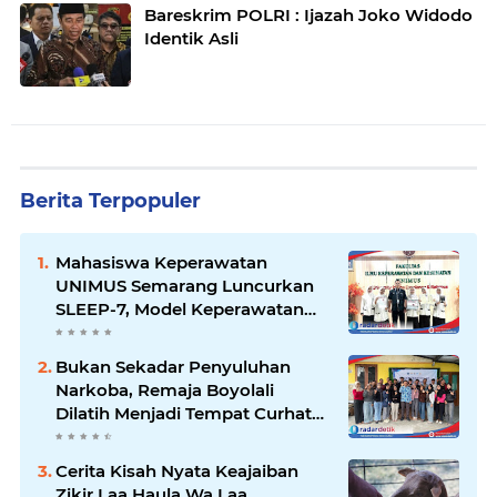
Bareskrim POLRI : Ijazah Joko Widodo
Identik Asli
Berita Terpopuler
Mahasiswa Keperawatan
UNIMUS Semarang Luncurkan
SLEEP-7, Model Keperawatan
Digital Hibrida Berbasis Riset
untuk Tingkatkan Kualitas Tidur
Bukan Sekadar Penyuluhan
Pasien Hipertensi
Narkoba, Remaja Boyolali
Dilatih Menjadi Tempat Curhat
yang Aman bagi Temannya
Cerita Kisah Nyata Keajaiban
Zikir Laa Haula Wa Laa