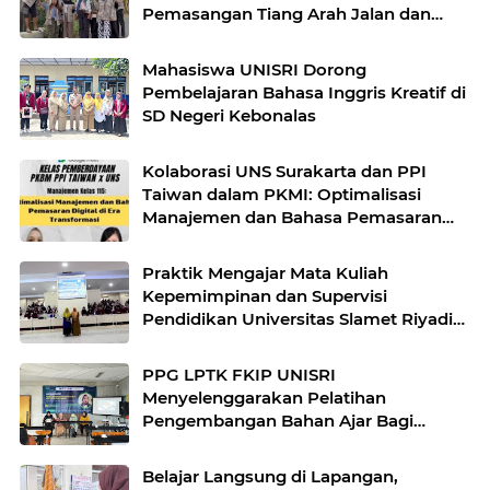
Pemasangan Tiang Arah Jalan dan
Cermin Cembung di Desa Gumul
Mahasiswa UNISRI Dorong
Pembelajaran Bahasa Inggris Kreatif di
SD Negeri Kebonalas
Kolaborasi UNS Surakarta dan PPI
Taiwan dalam PKMI: Optimalisasi
Manajemen dan Bahasa Pemasaran
Digital
Praktik Mengajar Mata Kuliah
Kepemimpinan dan Supervisi
Pendidikan Universitas Slamet Riyadi
Surakarta
PPG LPTK FKIP UNISRI
Menyelenggarakan Pelatihan
Pengembangan Bahan Ajar Bagi
Dosen PPG LPTK FKIP UNISRI
Surakarta
Belajar Langsung di Lapangan,