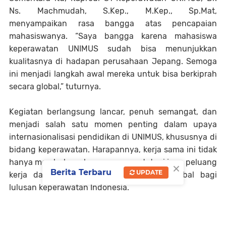
Ns. Machmudah, S.Kep., M.Kep., Sp.Mat,
menyampaikan rasa bangga atas pencapaian
mahasiswanya. “Saya bangga karena mahasiswa
keperawatan UNIMUS sudah bisa menunjukkan
kualitasnya di hadapan perusahaan Jepang. Semoga
ini menjadi langkah awal mereka untuk bisa berkiprah
secara global,” tuturnya.
Kegiatan berlangsung lancar, penuh semangat, dan
menjadi salah satu momen penting dalam upaya
internasionalisasi pendidikan di UNIMUS, khususnya di
bidang keperawatan. Harapannya, kerja sama ini tidak
hanya membuka peluang magang, tetapi juga peluang
×
Berita Terbaru
UPDATE
kerja dan pengembangan kompetensi global bagi
lulusan keperawatan Indonesia.