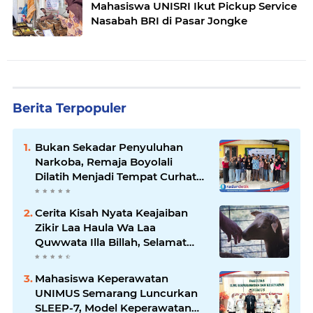
Mahasiswa UNISRI Ikut Pickup Service
Nasabah BRI di Pasar Jongke
Berita Terpopuler
Bukan Sekadar Penyuluhan
Narkoba, Remaja Boyolali
Dilatih Menjadi Tempat Curhat
yang Aman bagi Temannya
Cerita Kisah Nyata Keajaiban
Zikir Laa Haula Wa Laa
Quwwata Illa Billah, Selamat
dan Membawa Ratusan
Kambing
Mahasiswa Keperawatan
UNIMUS Semarang Luncurkan
SLEEP-7, Model Keperawatan