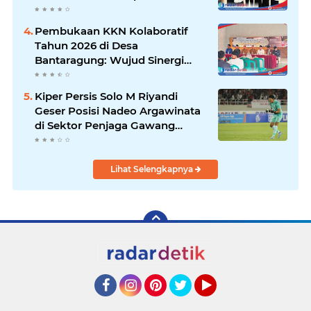
Digital Hibrida Berbasis Riset
untuk Tingkatkan Kualitas Tidur
Pembukaan KKN Kolaboratif
Pasien Hipertensi
Tahun 2026 di Desa
Bantaragung: Wujud Sinergi
Perguruan Tinggi dalam
Pemberdayaan Masyarakat
Kiper Persis Solo M Riyandi
Geser Posisi Nadeo Argawinata
di Sektor Penjaga Gawang
Timnas Indonesia
Lihat Selengkapnya
Facebook
Instagram
Pinterest
Twitter
YouTube