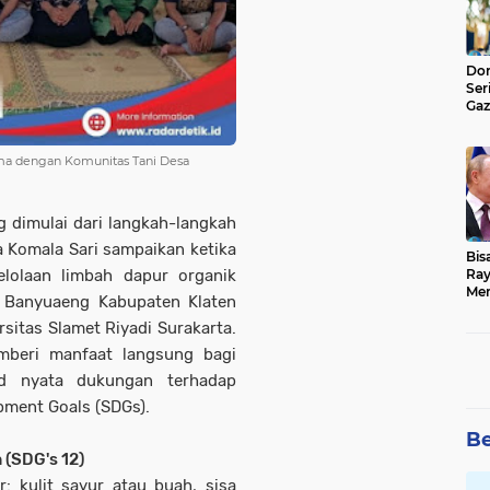
Don
Ser
Gaz
Jad
ama dengan Komunitas Tani Desa
g dimulai dari langkah-langkah
nda Komala Sari sampaikan ketika
Bis
elolaan limbah dapur organik
Ray
Men
 Banyuaeng Kabupaten Klaten
sitas Slamet Riyadi Surakarta.
mberi manfaat langsung bagi
ud nyata dukungan terhadap
pment Goals (SDGs).
Be
 (SDG's 12)
: kulit sayur atau buah, sisa