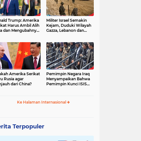
ald Trump: Amerika
Militer Israel Semakin
ikat Harus Ambil Alih
Kejam, Duduki Wilayah
a dan Mengubahnya
Gazza, Lebanon dan
i Zona Kebebasan
Suriah Tanpa Batas
Waktu
akah Amerika Serikat
Pemimpin Negara Iraq
u Rusia agar
Menyampaikan Bahwa
jauh dari China?
Pemimpin Kunci ISIS
Telah Tewas
Ke Halaman Internasional
rita Terpopuler