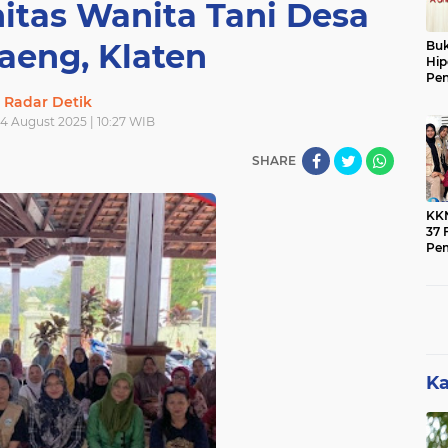
tas Wanita Tani Desa
aeng, Klaten
Buk
Hip
Pen
Ber
Radar Detik
4 August 2025 | 10:27 WIB
SHARE
KK
37 F
Pe
Men
Mas
Ban
Pen
Ka