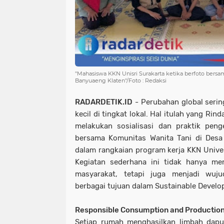
"Mahasiswa KKN Unisri Surakarta ketika berfoto bers
Banyuaeng Klaten"/Foto : Redaksi
RADARDETIK.ID
- Perubahan global serin
kecil di tingkat lokal. Hal itulah yang Ri
melakukan sosialisasi dan praktik peng
bersama Komunitas Wanita Tani di Desa
dalam rangkaian program kerja KKN Univer
Kegiatan sederhana ini tidak hanya me
masyarakat, tetapi juga menjadi wuj
berbagai tujuan dalam Sustainable Develo
Responsible Consumption and Production
Setiap rumah menghasilkan limbah dapur