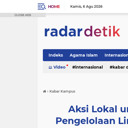
HOME
Kamis
6 Agu 2026
CLOSE ADS
Indeks
Agama Islam
Internasio
Politik
Video
Tutorial
internasional
kabar 
›
Kabar Kampus
Aksi Lokal u
Pengelolaan L