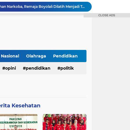
Mahasiswa Keperawatan UNIMUS Semarang Luncurkan SLEEP-7, Model Keperawatan Digital Hibrida Berbasis Riset untuk Tingkatkan Kualitas Tidur Pasien Hipertensi
Pekarangan Sempit Jadi Lumbung Pangan, Dosen UNJAYA Dorong Perempuan Bangun Ketahanan Pangan Keluarga Lewat Vertikultur
CLOSE ADS
Dukung SDGs 04 dan 17 Tim PIM-UNS Bekerja Sama dengan Perma UTLLN Jepang Mengadakan Webinar Seri 2 guna Pembekalan Keselamatan Kerja dan Digital Safety Pekerja Migran Indonesia di Jepang
Dosen UNIMUS Semarang Luncurkan Buku Ajar Inovatif Berbasis ISBN, Hadirkan Pendekatan Baru Pengendalian Hipertensi melalui Video Edukasi dan Manajemen Stres
Kolaborasi PIM SV UNS dan Perma UT LLN Jepang: Sukses Mengadakan Pelatihan Webinar Seri 1
n 7 - Sederhana
Dosen Spesialis Medikal Bedah UNIMUS Semarang Rilis Inovasi Buku Saku Digital SMART-HTN, Inovasi Baru Tingkatkan Kepatuhan Pasien Hipertensi
r Tidak Masuk Neraka Sebelum Mati
Nasional
Olahraga
Pendidikan
Pembukaan KKN Kolaboratif Tahun 2026 di Desa Bantaragung: Wujud Sinergi Perguruan Tinggi dalam Pemberdayaan Masyarakat
opini
pendidikan
politik
Bukan Sekadar Penyuluhan Narkoba, Remaja Boyolali Dilatih Menjadi Tempat Curhat yang Aman bagi Temannya
rita Kesehatan