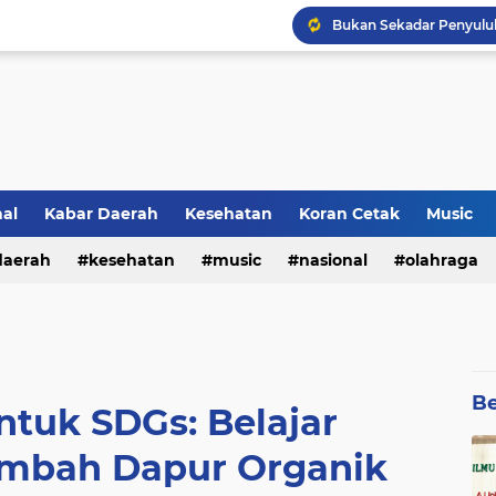
Lirik Lagu Baru Sheila O
Kultum Ramadhan : Aga
nal
Kabar Daerah
Kesehatan
Koran Cetak
Music
daerah
kesehatan
music
nasional
olahraga
Be
ntuk SDGs: Belajar
imbah Dapur Organik