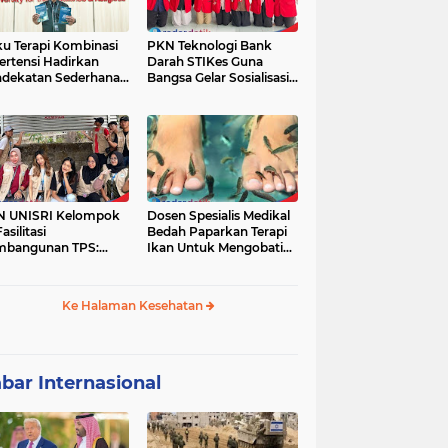
u Terapi Kombinasi
PKN Teknologi Bank
ertensi Hadirkan
Darah STIKes Guna
dekatan Sederhana
Bangsa Gelar Sosialisasi
basis Bukti
Kesehatan dan
Pemeriksaan Gratis bagi
Warga Dusun Petung
Kepuharjo,
Cangkringan, Sleman
N UNISRI Kelompok
Dosen Spesialis Medikal
asilitasi
Bedah Paparkan Terapi
mbangunan TPS:
Ikan Untuk Mengobati
dukung Inisiatif
Psoriasis
yarakat Krajan
yuaeng dalam
Ke Halaman Kesehatan
gelolaan Sampah
bar Internasional