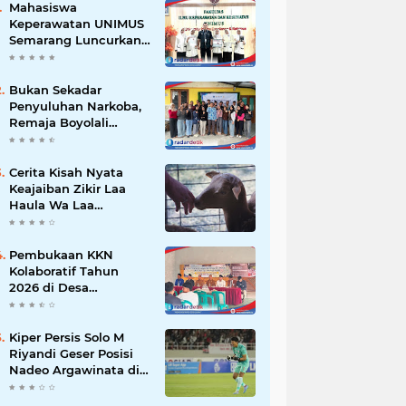
Mahasiswa
Keperawatan UNIMUS
Semarang Luncurkan
SLEEP-7, Model
Keperawatan Digital
Hibrida Berbasis Riset
Bukan Sekadar
untuk Tingkatkan
Penyuluhan Narkoba,
Kualitas Tidur Pasien
Remaja Boyolali
Hipertensi
Dilatih Menjadi
Tempat Curhat yang
Aman bagi Temannya
Cerita Kisah Nyata
Keajaiban Zikir Laa
Haula Wa Laa
Quwwata Illa Billah,
Selamat dan
Membawa Ratusan
Pembukaan KKN
Kambing
Kolaboratif Tahun
2026 di Desa
Bantaragung: Wujud
Sinergi Perguruan
Tinggi dalam
Kiper Persis Solo M
Pemberdayaan
Riyandi Geser Posisi
Masyarakat
Nadeo Argawinata di
Sektor Penjaga
Gawang Timnas