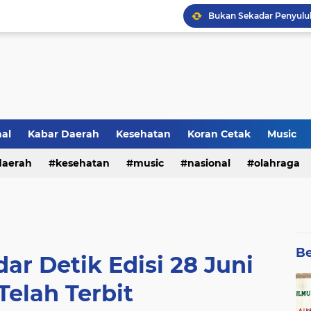
Lirik Lagu Baru Sheila O
nal
Kabar Daerah
Kesehatan
Koran Cetak
Music
Kultum Ramadhan : Aga
daerah
kesehatan
music
nasional
olahraga
Be
ar Detik Edisi 28 Juni
Telah Terbit