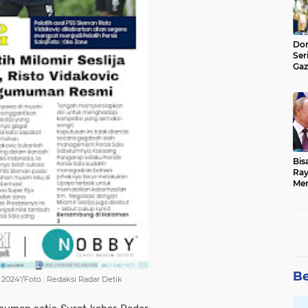
Don
Ser
Gaz
Jad
Bis
Ray
Men
Be
2024"/Foto : Redaksi Radar Detik