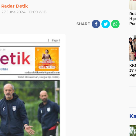
Radar Detik
 27 June 2024 | 10:09 WIB
Buk
Hip
Pen
SHARE
Ber
KK
37 F
Pe
Men
Mas
Ban
Pen
Ka