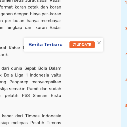
umen setia Surat kabar Radar
 format koran cetak dan koran
ngganan dengan biaya per-koran
an per bulan hanya membayar
an lengkap dari koran Radar
×
Berita Terbaru
UPDATE
rat Kabar Radar Detik untuk
arik.
i dari dunia Sepak Bola Dalam
k Bola Liga 1 Indonesia yaitu
esang Pangarep menyampaikan
slija semakin Rumit dan sudah
n pelatih PSS Sleman Risto
 kabar dari Timnas Indonesia
siap melepas Pelatih Timnas