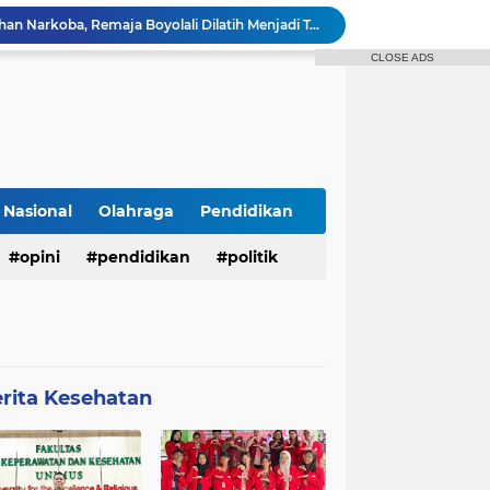
Bukan Sekadar Penyuluhan Narkoba, Remaja Boyolali Dilatih Menjadi Tempat Curhat yang Aman bagi Temannya
Mahasiswa Keperawatan UNIMUS Semarang Luncurkan SLEEP-7, Model Keperawatan Digital Hibrida Berbasis Riset untuk Tingkatkan Kualitas Tidur Pasien Hipertensi
CLOSE ADS
Pekarangan Sempit Jadi Lumbung Pangan, Dosen UNJAYA Dorong Perempuan Bangun Ketahanan Pangan Keluarga Lewat Vertikultur
Dukung SDGs 04 dan 17 Tim PIM-UNS Bekerja Sama dengan Perma UTLLN Jepang Mengadakan Webinar Seri 2 guna Pembekalan Keselamatan Kerja dan Digital Safety Pekerja Migran Indonesia di Jepang
Dosen UNIMUS Semarang Luncurkan Buku Ajar Inovatif Berbasis ISBN, Hadirkan Pendekatan Baru Pengendalian Hipertensi melalui Video Edukasi dan Manajemen Stres
Kolaborasi PIM SV UNS dan Perma UT LLN Jepang: Sukses Mengadakan Pelatihan Webinar Seri 1
n 7 - Sederhana
Dosen Spesialis Medikal Bedah UNIMUS Semarang Rilis Inovasi Buku Saku Digital SMART-HTN, Inovasi Baru Tingkatkan Kepatuhan Pasien Hipertensi
Nasional
Olahraga
Pendidikan
r Tidak Masuk Neraka Sebelum Mati
opini
pendidikan
politik
Pembukaan KKN Kolaboratif Tahun 2026 di Desa Bantaragung: Wujud Sinergi Perguruan Tinggi dalam Pemberdayaan Masyarakat
rita Kesehatan