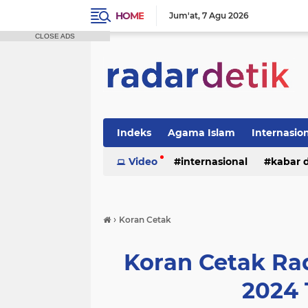
HOME
Jum'at
7 Agu 2026
CLOSE ADS
Indeks
Agama Islam
Internasio
Politik
Video
Tutorial
internasional
kabar 
›
Koran Cetak
Koran Cetak Rad
2024 