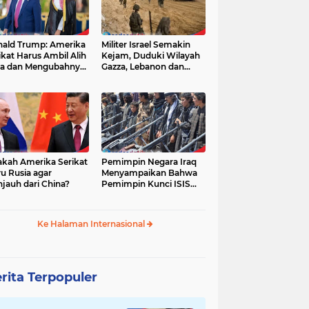
ald Trump: Amerika
Militer Israel Semakin
ikat Harus Ambil Alih
Kejam, Duduki Wilayah
a dan Mengubahnya
Gazza, Lebanon dan
i Zona Kebebasan
Suriah Tanpa Batas
Waktu
akah Amerika Serikat
Pemimpin Negara Iraq
u Rusia agar
Menyampaikan Bahwa
jauh dari China?
Pemimpin Kunci ISIS
Telah Tewas
Ke Halaman Internasional
rita Terpopuler