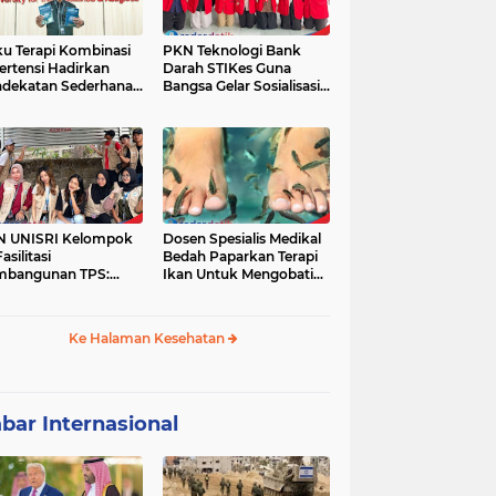
u Terapi Kombinasi
PKN Teknologi Bank
ertensi Hadirkan
Darah STIKes Guna
dekatan Sederhana
Bangsa Gelar Sosialisasi
basis Bukti
Kesehatan dan
Pemeriksaan Gratis bagi
Warga Dusun Petung
Kepuharjo,
Cangkringan, Sleman
N UNISRI Kelompok
Dosen Spesialis Medikal
asilitasi
Bedah Paparkan Terapi
mbangunan TPS:
Ikan Untuk Mengobati
dukung Inisiatif
Psoriasis
yarakat Krajan
yuaeng dalam
Ke Halaman Kesehatan
gelolaan Sampah
bar Internasional