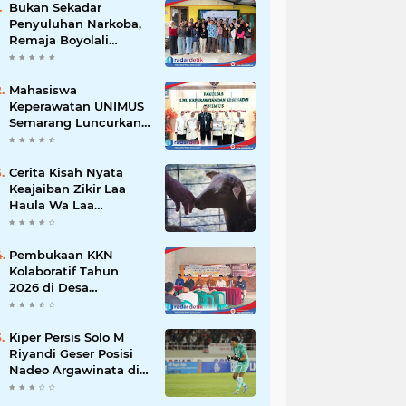
Bukan Sekadar
Penyuluhan Narkoba,
Remaja Boyolali
Dilatih Menjadi
Tempat Curhat yang
Aman bagi Temannya
Mahasiswa
Keperawatan UNIMUS
Semarang Luncurkan
SLEEP-7, Model
Keperawatan Digital
Hibrida Berbasis Riset
Cerita Kisah Nyata
untuk Tingkatkan
Keajaiban Zikir Laa
Kualitas Tidur Pasien
Haula Wa Laa
Hipertensi
Quwwata Illa Billah,
Selamat dan
Membawa Ratusan
Pembukaan KKN
Kambing
Kolaboratif Tahun
2026 di Desa
Bantaragung: Wujud
Sinergi Perguruan
Tinggi dalam
Kiper Persis Solo M
Pemberdayaan
Riyandi Geser Posisi
Masyarakat
Nadeo Argawinata di
Sektor Penjaga
Gawang Timnas