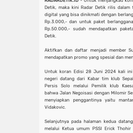
RADARDETIK.ID
- Untuk menjangkau kons
Detik, maka kini Radar Detik rilis dalam
digital yang bisa dinikmati dengan berla
Rp.3.000,- dan untuk paket berlanggan
Rp.50.000,- sudah mendapatkan paket
Detik.
Aktifkan dan daftar menjadi member Su
mendapatkan promo yang spesial dan men
Untuk koran Edisi 28 Juni 2024 kali in
negeri datang dari Kabar tim klub Sepa
Persis Solo melalui Pemilik klub Ka
bahwa Jalan Negoisasi dengan Milomir Se
menyiapkan penggantinya yaitu manta
Vidakovic.
Selanjutnya pada halaman kedua datang
melalui Ketua umum PSSI Erick Thohir 