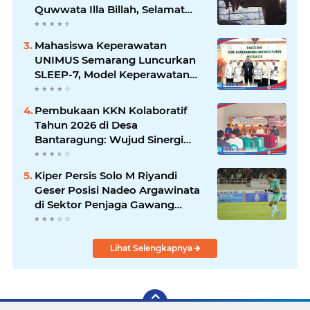
Quwwata Illa Billah, Selamat
dan Membawa Ratusan
Kambing
Mahasiswa Keperawatan
UNIMUS Semarang Luncurkan
SLEEP-7, Model Keperawatan
Digital Hibrida Berbasis Riset
untuk Tingkatkan Kualitas Tidur
Pembukaan KKN Kolaboratif
Pasien Hipertensi
Tahun 2026 di Desa
Bantaragung: Wujud Sinergi
Perguruan Tinggi dalam
Pemberdayaan Masyarakat
Kiper Persis Solo M Riyandi
Geser Posisi Nadeo Argawinata
di Sektor Penjaga Gawang
Timnas Indonesia
Lihat Selengkapnya