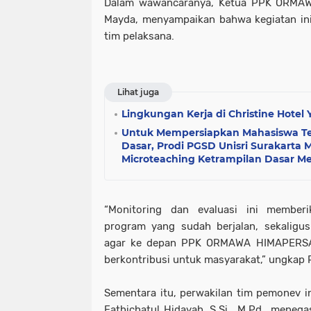
Dalam wawancaranya, Ketua PPK ORMAW
Mayda, menyampaikan bahwa kegiatan ini 
tim pelaksana.
Lihat juga
Lingkungan Kerja di Christine Hotel
Untuk Mempersiapkan Mahasiswa Ter
Dasar, Prodi PGSD Unisri Surakart
Microteaching Ketrampilan Dasar Me
“Monitoring dan evaluasi ini member
program yang sudah berjalan, sekaligu
agar ke depan PPK ORMAWA HIMAPERSA 
berkontribusi untuk masyarakat,” ungkap 
Sementara itu, perwakilan tim pemonev int
Fathichatul Hidayah, S.Si., M.Pd., meneg