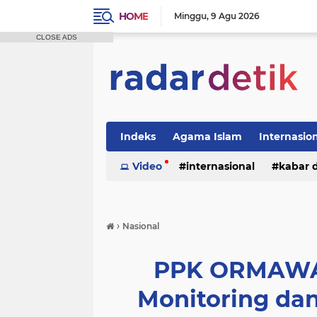
HOME
Minggu
9 Agu 2026
CLOSE ADS
Indeks
Agama Islam
Internasio
Politik
Video
Tutorial
internasional
kabar 
›
Nasional
PPK ORMAWA
Monitoring dan