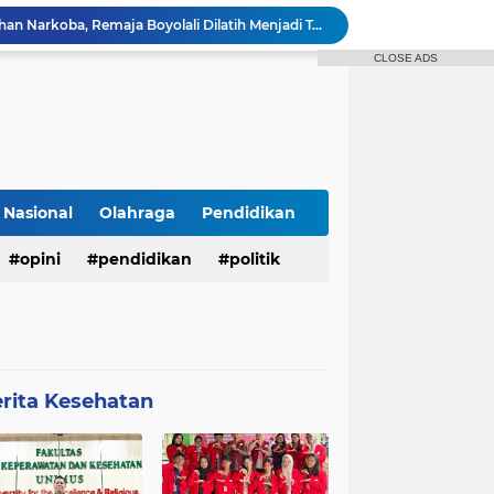
Bukan Sekadar Penyuluhan Narkoba, Remaja Boyolali Dilatih Menjadi Tempat Curhat yang Aman bagi Temannya
Mahasiswa Keperawatan UNIMUS Semarang Luncurkan SLEEP-7, Model Keperawatan Digital Hibrida Berbasis Riset untuk Tingkatkan Kualitas Tidur Pasien Hipertensi
CLOSE ADS
Pekarangan Sempit Jadi Lumbung Pangan, Dosen UNJAYA Dorong Perempuan Bangun Ketahanan Pangan Keluarga Lewat Vertikultur
Dukung SDGs 04 dan 17 Tim PIM-UNS Bekerja Sama dengan Perma UTLLN Jepang Mengadakan Webinar Seri 2 guna Pembekalan Keselamatan Kerja dan Digital Safety Pekerja Migran Indonesia di Jepang
Dosen UNIMUS Semarang Luncurkan Buku Ajar Inovatif Berbasis ISBN, Hadirkan Pendekatan Baru Pengendalian Hipertensi melalui Video Edukasi dan Manajemen Stres
Kolaborasi PIM SV UNS dan Perma UT LLN Jepang: Sukses Mengadakan Pelatihan Webinar Seri 1
n 7 - Sederhana
Dosen Spesialis Medikal Bedah UNIMUS Semarang Rilis Inovasi Buku Saku Digital SMART-HTN, Inovasi Baru Tingkatkan Kepatuhan Pasien Hipertensi
Nasional
Olahraga
Pendidikan
r Tidak Masuk Neraka Sebelum Mati
opini
pendidikan
politik
Pembukaan KKN Kolaboratif Tahun 2026 di Desa Bantaragung: Wujud Sinergi Perguruan Tinggi dalam Pemberdayaan Masyarakat
rita Kesehatan