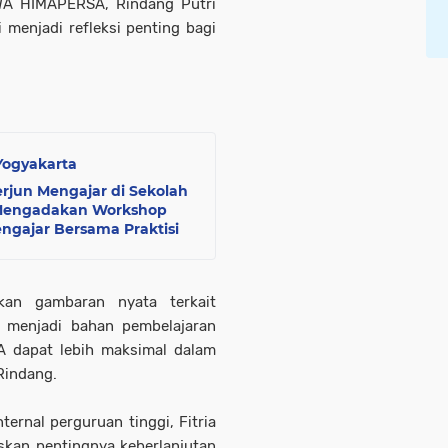
A HIMAPERSA, Rindang Putri
menjadi refleksi penting bagi
 Yogyakarta
jun Mengajar di Sekolah
a Mengadakan Workshop
ngajar Bersama Praktisi
ikan gambaran nyata terkait
s menjadi bahan pembelajaran
dapat lebih maksimal dalam
Rindang.
ernal perguruan tinggi, Fitria
askan pentingnya keberlanjutan