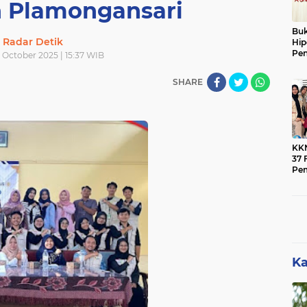
n Plamongansari
Buk
Radar Detik
Hip
Pen
0 October 2025 | 15:37 WIB
Ber
SHARE
KK
37 F
Pe
Men
Mas
Ban
Pen
Ka