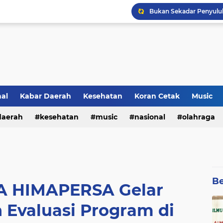
Lirik Lagu Baru Sheila O
nal
Kabar Daerah
Kesehatan
Koran Cetak
Music
Kultum Ramadhan : Aga
daerah
kesehatan
music
nasional
olahraga
Be
 HIMAPERSA Gelar
 Evaluasi Program di