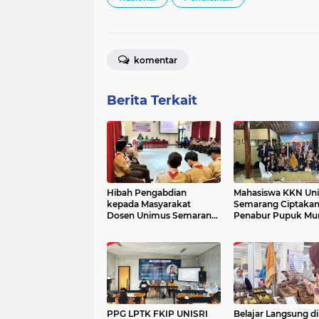
komentar
Berita Terkait
Hibah Pengabdian
Mahasiswa KKN Un
kepada Masyarakat
Semarang Ciptakan
Dosen Unimus Semarang
Penabur Pupuk Mu
Lahirkan Kader Tangguh
dan Efisien untuk P
Pencegah Anemia di
Boyolali
SMAN 10 Semarang
PPG LPTK FKIP UNISRI
Belajar Langsung di