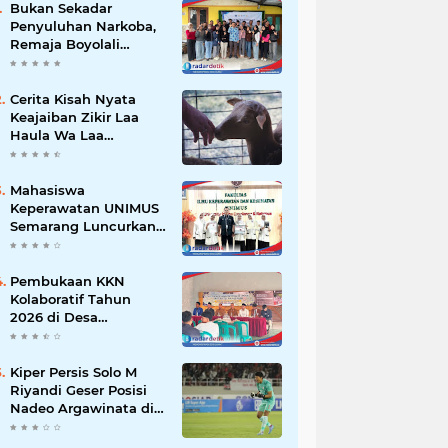
Bukan Sekadar
Penyuluhan Narkoba,
Remaja Boyolali
Dilatih Menjadi
Tempat Curhat yang
Aman bagi Temannya
Cerita Kisah Nyata
Keajaiban Zikir Laa
Haula Wa Laa
Quwwata Illa Billah,
Selamat dan
Membawa Ratusan
Mahasiswa
Kambing
Keperawatan UNIMUS
Semarang Luncurkan
SLEEP-7, Model
Keperawatan Digital
Hibrida Berbasis Riset
Pembukaan KKN
untuk Tingkatkan
Kolaboratif Tahun
Kualitas Tidur Pasien
2026 di Desa
Hipertensi
Bantaragung: Wujud
Sinergi Perguruan
Tinggi dalam
Kiper Persis Solo M
Pemberdayaan
Riyandi Geser Posisi
Masyarakat
Nadeo Argawinata di
Sektor Penjaga
Gawang Timnas