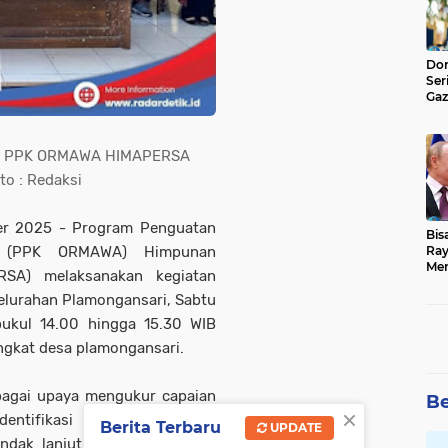
Don
Ser
Gaz
Jad
l PT PPK ORMAWA HIMAPERSA
o : Redaksi
r 2025 - Program Penguatan
Bis
an (PPK ORMAWA) Himpunan
Ray
Men
RSA) melaksanakan kegiatan
Kelurahan Plamongansari, Sabtu
pukul 14.00 hingga 15.30 WIB
ngkat desa plamongansari.
ebagai upaya mengukur capaian
Be
×
dentifikasi kendala maupun
Berita Terbaru
UPDATE
ndak lanjut demi optimalisasi