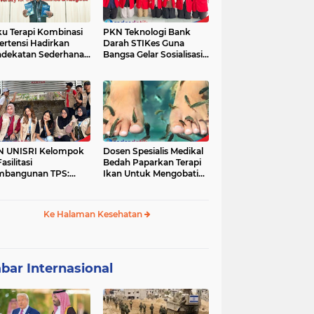
u Terapi Kombinasi
PKN Teknologi Bank
ertensi Hadirkan
Darah STIKes Guna
dekatan Sederhana
Bangsa Gelar Sosialisasi
basis Bukti
Kesehatan dan
Pemeriksaan Gratis bagi
Warga Dusun Petung
Kepuharjo,
Cangkringan, Sleman
N UNISRI Kelompok
Dosen Spesialis Medikal
asilitasi
Bedah Paparkan Terapi
mbangunan TPS:
Ikan Untuk Mengobati
dukung Inisiatif
Psoriasis
yarakat Krajan
yuaeng dalam
Ke Halaman Kesehatan
gelolaan Sampah
bar Internasional