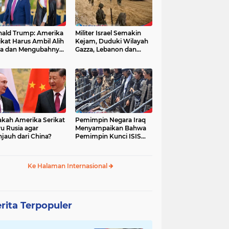
ald Trump: Amerika
Militer Israel Semakin
ikat Harus Ambil Alih
Kejam, Duduki Wilayah
a dan Mengubahnya
Gazza, Lebanon dan
i Zona Kebebasan
Suriah Tanpa Batas
Waktu
akah Amerika Serikat
Pemimpin Negara Iraq
u Rusia agar
Menyampaikan Bahwa
jauh dari China?
Pemimpin Kunci ISIS
Telah Tewas
Ke Halaman Internasional
rita Terpopuler