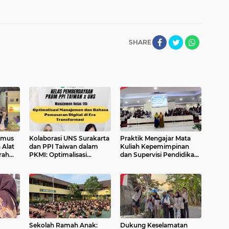
SHARE
imus
Kolaborasi UNS Surakarta
Praktik Mengajar Mata
 Alat
dan PPI Taiwan dalam
Kuliah Kepemimpinan
rah
PKMI: Optimalisasi
dan Supervisi Pendidikan
etani
Manajemen dan Bahasa
Universitas Slamet Riyadi
Pemasaran Digital
Surakarta
Sekolah Ramah Anak:
Dukung Keselamatan